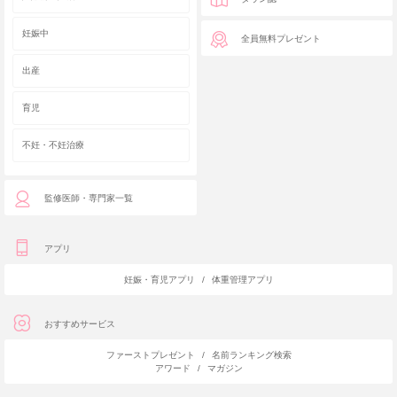
妊娠中
全員無料プレゼント
出産
育児
不妊・不妊治療
監修医師・専門家一覧
アプリ
妊娠・育児アプリ
/
体重管理アプリ
おすすめサービス
ファーストプレゼント
/
名前ランキング検索
アワード
/
マガジン