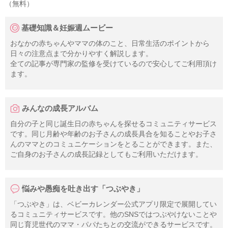
（無料）
基礎知識＆妊娠週ムービー
おなかの赤ちゃんやママの体のこと、日常生活のポイントから
日々の注意点まで分かりやすく解説します。
全ての記事が専門家の監修を受けているので安心してご利用頂け
ます。
みんなの成長アルバム
自分の子と同じ誕生日の赤ちゃんを探せるコミュニティサービス
です。同じ月齢や年齢のお子さんの成長具合を知ることやお子さ
んのママとのコミュニケーションをとることができます。また、
ご自身のお子さんの成長記録としてもご利用いただけます。
悩みや愚痴を吐き出す「つぶやき」
「つぶやき」は、ベビーカレンダー公式アプリ限定で展開してい
るコミュニティサービスです。他のSNSではつぶやけないことや
同じ育児世代のママ・パパたちとの交流ができるサービスです。