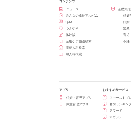
コンテンツ
ニュース
基礎知識
みんなの成長アルバム
妊娠
Q&A
妊娠
つぶやき
出産
体験談
育児
産後ケア施設検索
不妊
産婦人科検索
婦人科検索
アプリ
おすすめサービス
妊娠・育児アプリ
ファーストプ
体重管理アプリ
名前ランキン
アワード
マガジン