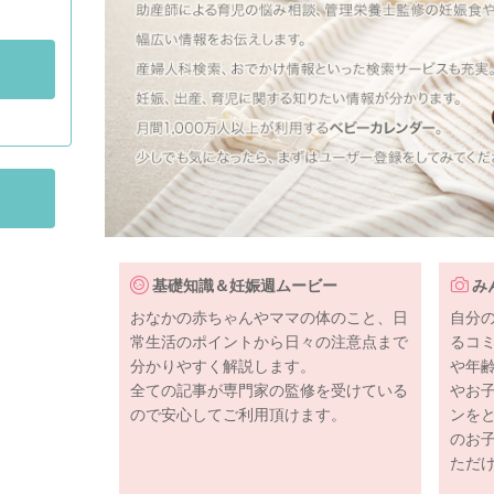
基礎知識＆妊娠週ムービー
み
おなかの赤ちゃんやママの体のこと、日
自分
常生活のポイントから日々の注意点まで
るコ
分かりやすく解説します。
や年
全ての記事が専門家の監修を受けている
やお
ので安心してご利用頂けます。
ンを
のお
ただ