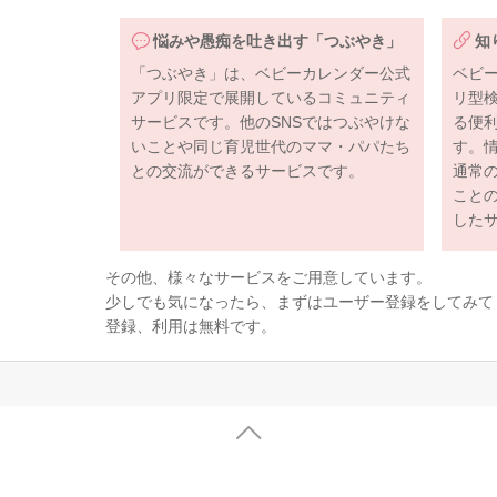
悩みや愚痴を吐き出す「つぶやき」
知
「つぶやき」は、ベビーカレンダー公式
ベビ
アプリ限定で展開しているコミュニティ
リ型
サービスです。他のSNSではつぶやけな
る便
いことや同じ育児世代のママ・パパたち
す。
との交流ができるサービスです。
通常
こと
した
その他、様々なサービスをご用意しています。
少しでも気になったら、まずはユーザー登録をしてみて
登録、利用は無料です。