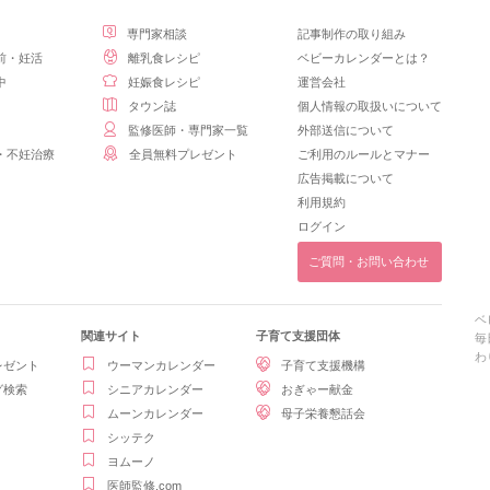
専門家相談
記事制作の取り組み
前・妊活
離乳食レシピ
ベビーカレンダーとは？
中
妊娠食レシピ
運営会社
タウン誌
個人情報の取扱いについて
監修医師・専門家一覧
外部送信について
・不妊治療
全員無料プレゼント
ご利用のルールとマナー
広告掲載について
利用規約
ログイン
ご質問・お問い合わせ
ベ
関連サイト
子育て支援団体
毎
わ
レゼント
ウーマンカレンダー
子育て支援機構
グ検索
シニアカレンダー
おぎゃー献金
ムーンカレンダー
母子栄養懇話会
シッテク
ヨムーノ
医師監修.com