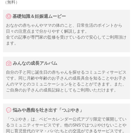
（無料）
基礎知識＆妊娠週ムービー
おなかの赤ちゃんやママの体のこと、日常生活のポイントから
日々の注意点まで分かりやすく解説します。
全ての記事が専門家の監修を受けているので安心してご利用頂け
ます。
みんなの成長アルバム
自分の子と同じ誕生日の赤ちゃんを探せるコミュニティサービス
です。同じ月齢や年齢のお子さんの成長具合を知ることやお子さ
んのママとのコミュニケーションをとることができます。また、
ご自身のお子さんの成長記録としてもご利用いただけます。
悩みや愚痴を吐き出す「つぶやき」
「つぶやき」は、ベビーカレンダー公式アプリ限定で展開してい
るコミュニティサービスです。他のSNSではつぶやけないことや
同じ育児世代のママ・パパたちとの交流ができるサービスです。