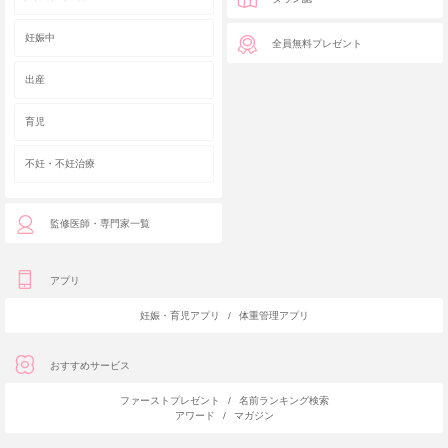
妊娠中
全員無料プレゼント
出産
育児
不妊・不妊治療
監修医師・専門家一覧
アプリ
妊娠・育児アプリ
/
体重管理アプリ
おすすめサービス
ファーストプレゼント
/
名前ランキング検索
アワード
/
マガジン