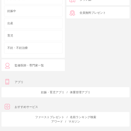
妊娠中
全員無料プレゼント
出産
育児
不妊・不妊治療
監修医師・専門家一覧
アプリ
妊娠・育児アプリ
/
体重管理アプリ
おすすめサービス
ファーストプレゼント
/
名前ランキング検索
アワード
/
マガジン