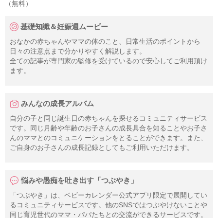
（無料）
基礎知識＆妊娠週ムービー
おなかの赤ちゃんやママの体のこと、日常生活のポイントから
日々の注意点まで分かりやすく解説します。
全ての記事が専門家の監修を受けているので安心してご利用頂け
ます。
みんなの成長アルバム
自分の子と同じ誕生日の赤ちゃんを探せるコミュニティサービス
です。同じ月齢や年齢のお子さんの成長具合を知ることやお子さ
んのママとのコミュニケーションをとることができます。また、
ご自身のお子さんの成長記録としてもご利用いただけます。
悩みや愚痴を吐き出す「つぶやき」
「つぶやき」は、ベビーカレンダー公式アプリ限定で展開してい
るコミュニティサービスです。他のSNSではつぶやけないことや
同じ育児世代のママ・パパたちとの交流ができるサービスです。