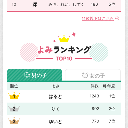
10
澪
みお、れい、しずく
180
5位
11位以下はこちら
男の子
女の子
順位
よみ
件数
昨年度
1
はると
1243
1位
2
りく
802
2位
3
ゆいと
770
7位