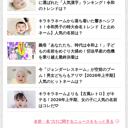
に選ばれた「人気漢字」ランキング！令和
のトレンドは？
キラキラネームから落ち着いた響きへシフ
ト！令和男子の特大命名トレンド【と止め
ネーム】人気の名前は？
義母「あなたたち、時代は令和よ！」子ど
もの名前をめぐり大揉め！切迫早産の危機
を乗り越え最終決着は
今「ジェンダーレスネーム」が空前のブー
ム！男女どちらもアリ♡【2026年上半期】
人気のヒットネームは？
キラキラネームよりも【古風レトロ】がキ
テる！2026年上半期、女の子に人気の名前
はコレだ♡
名前・名づけに関するニュースをもっと見る