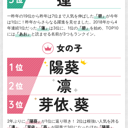
一昨年の19位から昨年は7位まで人気を伸ばした
「碧」
が今年
は1位に！昨年からさらなる躍進を見せました。2018年から4
年連続1位だった
「蓮」
は3位に。1位の
「碧」
を始め、TOP10
には
「あお」
と読ませる名前が3つもランクイン。
2年ぶりに
「陽葵」
が1位に返り咲き！ 2位は根強い人気を誇る
「凛」
。
「芽依」「葵」
が同率で3位になったほか
「陽菜」