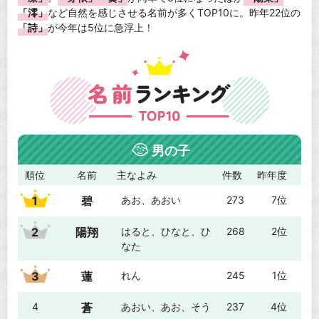
「澪」
など自然を感じさせる名前が多くTOP10に。昨年22位の
「詩」
が今年は5位に急浮上！
男の子
順位
名前
主なよみ
件数
昨年度
1
碧
あお、あおい
273
7位
2
陽翔
はると、ひなと、ひ
268
2位
なた
3
蓮
れん
245
1位
4
蒼
あおい、あお、そう
237
4位