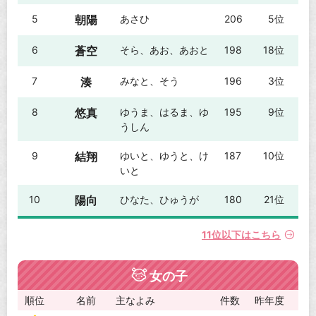
5
朝陽
あさひ
206
5位
6
蒼空
そら、あお、あおと
198
18位
7
湊
みなと、そう
196
3位
8
悠真
ゆうま、はるま、ゆ
195
9位
うしん
9
結翔
ゆいと、ゆうと、け
187
10位
いと
10
陽向
ひなた、ひゅうが
180
21位
11位以下はこちら
女の子
順位
名前
主なよみ
件数
昨年度