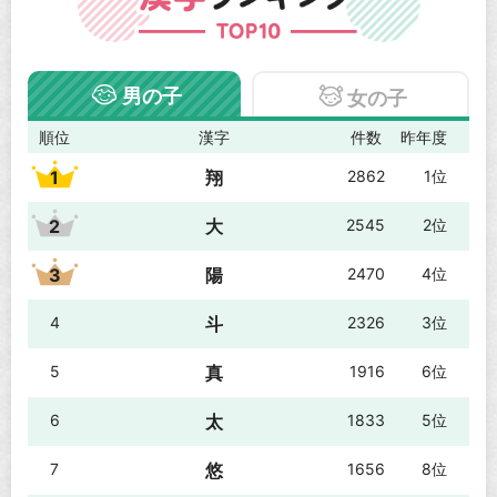
男の子
女の子
順位
漢字
件数
昨年度
1
翔
2862
1位
2
大
2545
2位
3
陽
2470
4位
4
斗
2326
3位
5
真
1916
6位
6
太
1833
5位
7
悠
1656
8位