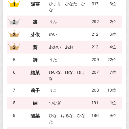
1
陽葵
ひまり、ひなた、ひ
317
3位
な
2
凛
りん
292
2位
3
芽依
めい
212
6位
3
葵
あおい、あお
212
4位
5
詩
うた
209
22位
6
結菜
ゆいな、ゆな、ゆう
207
7位
な
7
莉子
りこ
203
10位
8
紬
つむぎ
191
1位
9
陽菜
ひな、はるな、ひな
186
9位
た