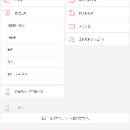
体験談
産婦人科検索
基礎知識
婦人科検索
妊娠前・妊活
タウン誌
妊娠中
全員無料プレゼント
出産
育児
不妊・不妊治療
監修医師・専門家一覧
アプリ
妊娠・育児アプリ
/
体重管理アプリ