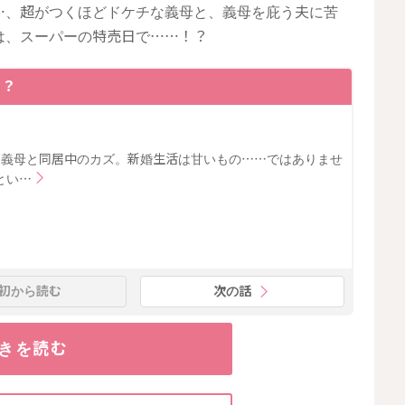
…、超がつくほどドケチな義母と、義母を庇う夫に苦
は、スーパーの特売日で……！？
！？
と義母と同居中のカズ。新婚生活は甘いもの……ではありませ
とい…
初から読む
次の話
きを読む