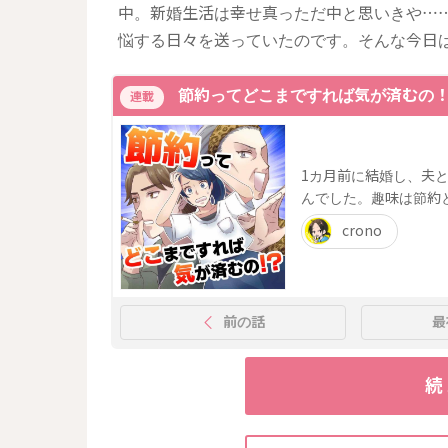
中。新婚生活は幸せ真っただ中と思いきや…
悩する日々を送っていたのです。そんな今日
節約ってどこまですれば気が済むの
連載
1カ月前に結婚し、夫
んでした。趣味は節約
crono
前の話
最
続