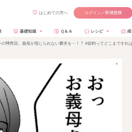
ログイン／新規登録
はじめての方へ
談
基礎知識
Ｑ＆Ａ
レシピ
成
の特売日。義母が信じられない要求を…！？ #節約ってどこまですれば