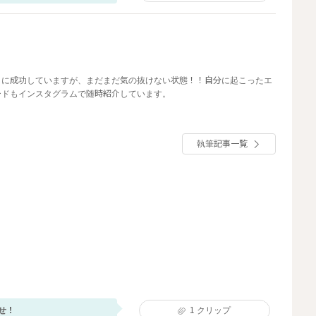
？に成功していますが、まだまだ気の抜けない状態！！自分に起こったエ
ードもインスタグラムで随時紹介しています。
執筆記事一覧
せ！
1
クリップ