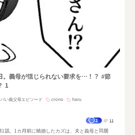
。義母が信じられない要求を…！？ #節
 1
ヤバい義父母エピソード
crono
haru
2
11
1話。1カ月前に結婚したカズは、夫と義母と同居