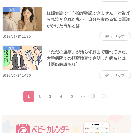
医療
妊婦健診で「心拍が確認できません」と告げ
られ泣き崩れた私…→自分を責める私に医師
がかけた言葉とは
2026/06/28 11:35
クリップ
医療
「ただの湿疹」が治らず顔まで腫れてきた。
大学病院での精密検査で判明した病名とは
【医師解説あり】
2026/06/27 14:10
クリップ
1
2
3
4
5
…