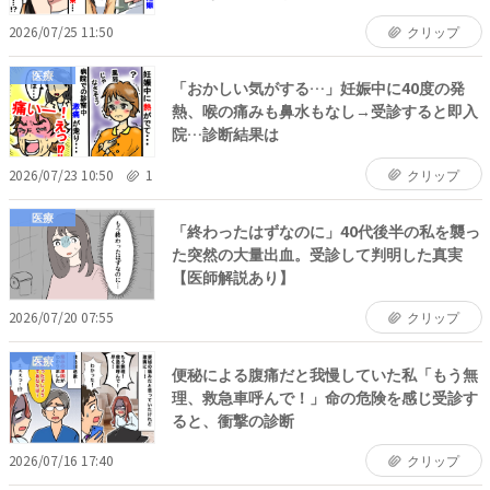
2026/07/25 11:50
クリップ
医療
「おかしい気がする…」妊娠中に40度の発
熱、喉の痛みも鼻水もなし→受診すると即入
院…診断結果は
2026/07/23 10:50
1
クリップ
医療
「終わったはずなのに」40代後半の私を襲っ
た突然の大量出血。受診して判明した真実
【医師解説あり】
2026/07/20 07:55
クリップ
医療
便秘による腹痛だと我慢していた私「もう無
理、救急車呼んで！」命の危険を感じ受診す
ると、衝撃の診断
2026/07/16 17:40
クリップ