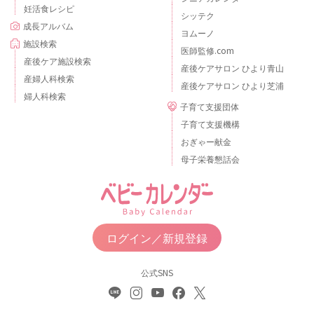
妊活食レシピ
シッテク
成長アルバム
ヨムーノ
施設検索
医師監修.com
産後ケア施設検索
産後ケアサロン ひより青山
産婦人科検索
産後ケアサロン ひより芝浦
婦人科検索
子育て支援団体
子育て支援機構
おぎゃー献金
母子栄養懇話会
ログイン／新規登録
公式SNS