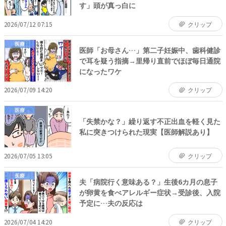
す」頭が真っ白に
2026/07/12 07:15
クリップ
医療
医師「お母さん…」第二子妊娠中、歯科健診
で耳を疑う指摘→里帰り直前でほぼ毎日通院
になったワケ
2026/07/09 14:20
クリップ
医療
「失禁かな？」繰り返す不正出血を軽く見た
私に突きつけられた現実【医師解説あり】
2026/07/05 13:05
クリップ
医療
夫「病院行く意味ある？」生後6カ月の息子
が卵黄を食べアレルギー症状→受診後、入院
予定に…夫の反応は
2026/07/04 14:20
クリップ