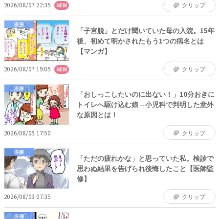
2026/08/07 22:35
クリップ
NEW
医療
「子宮脱」とだけ聞いていた母の入院。15年
後、初めて明かされたもう1つの病名とは
【マンガ】
2026/08/07 19:05
クリップ
NEW
医療
「おしっこしたいのに出ない！」10分おきに
トイレへ駆け込む娘→小児科で判明した意外
な原因とは！
2026/08/05 17:50
クリップ
医療
「ただの疲れかな」と思っていた私。検診で
思わぬ結果を告げられ後悔したこと【医師監
修】
2026/08/03 07:35
クリップ
医療