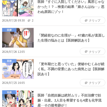
医師「すぐに入院してください」風邪じゃな
かった！？→検査の結果「娘さんはね…」思
わぬ原因にゾッ！
2026/07/28 09:30
2
クリップ
医療
「閉経前なのに生理が…」47歳の私が直面し
た生理の悩みとは【医師解説あり】
2026/07/26 12:05
クリップ
医療
「更年期だと思っていた」便秘やむくみが続
く私。不調の背景にあった病気とは【医師解
説あり】
2026/07/25 16:05
クリップ
医療
医師「自然妊娠は絶対ムリ」不妊治療で妊
娠・出産。2人目を希望するも4度も化学流
産…その後奇跡が！