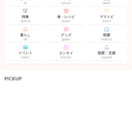
all
column
series
特集
食・レシピ
ママトピ
special
recipe
mama
暮らし
グッズ
医療
life
goods
medical
イベント
エンタメ
制度・支援
event
entame
support
PICKUP