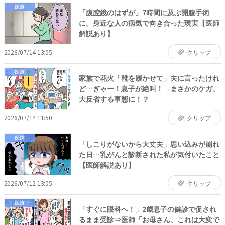
医療
「腹腔鏡のはずが」7時間に及ぶ開腹手術
に。身近な人の病気で向き合った現実【医師
解説あり】
2026/07/14 13:05
クリップ
医療
家族で花火「靴を履かせて」夫に言ったけれ
ど…ぎゃー！息子が絶叫！→まさかのケガ、
大反省する事態に！？
2026/07/14 11:50
クリップ
医療
「しこりがないから大丈夫」思い込みが崩れ
た日…乳がんと診断された私が気付いたこと
【医師解説あり】
2026/07/12 13:05
クリップ
医療
「すぐに眼科へ！」2歳息子の健診で促され
るまま受診⇒医師「お母さん、これは大変で