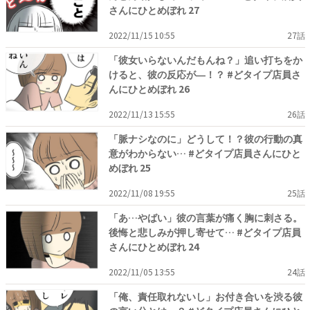
さんにひとめぼれ 27
2022/11/15 10:55
27話
「彼女いらないんだもんね？」追い打ちをか
けると、彼の反応が―！？ #どタイプ店員さ
んにひとめぼれ 26
2022/11/13 15:55
26話
「脈ナシなのに」どうして！？彼の行動の真
意がわからない… #どタイプ店員さんにひと
めぼれ 25
2022/11/08 19:55
25話
「あ…やばい」彼の言葉が痛く胸に刺さる。
後悔と悲しみが押し寄せて… #どタイプ店員
さんにひとめぼれ 24
2022/11/05 13:55
24話
「俺、責任取れないし」お付き合いを渋る彼