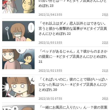
の言い分とは…？ #どタイプ店員さんにひと
めぼれ 23
2022/11/04 13:55
23話
「それ以上はダメ」恋人以外とはできない。
言うと彼から衝撃的な返事が #どタイプ店員
さんにひとめぼれ 22
2022/11/03 13:55
22話
「ベッドがあるじゃん」え？彼からのまさか
の提案に… #どタイプ店員さんにひとめぼれ
21
2022/11/02 13:55
21話
「くればいいのに」彼のことで頭がいっぱい
になった私はつい… #どタイプ店員さんにひ
とめぼれ 20
2022/10/31 07:55
20話
「一緒にお風呂に入りたい」ん…？彼の言葉