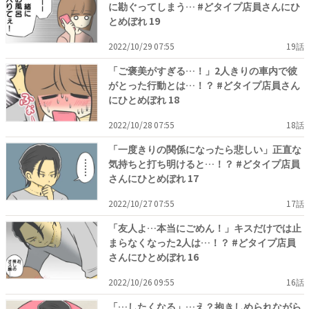
に勘ぐってしまう… #どタイプ店員さんにひ
とめぼれ 19
2022/10/29 07:55
19話
「ご褒美がすぎる…！」2人きりの車内で彼
がとった行動とは…！？ #どタイプ店員さん
にひとめぼれ 18
2022/10/28 07:55
18話
「一度きりの関係になったら悲しい」正直な
気持ちと打ち明けると…！？ #どタイプ店員
さんにひとめぼれ 17
2022/10/27 07:55
17話
「友人よ…本当にごめん！」キスだけでは止
まらなくなった2人は…！？ #どタイプ店員
さんにひとめぼれ 16
2022/10/26 09:55
16話
「…したくなる」…え？抱きしめられながら