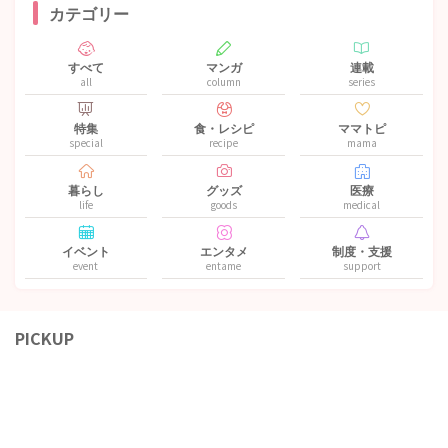
カテゴリー
すべて
マンガ
連載
all
column
series
特集
食・レシピ
ママトピ
special
recipe
mama
暮らし
グッズ
医療
life
goods
medical
イベント
エンタメ
制度・支援
event
entame
support
PICKUP