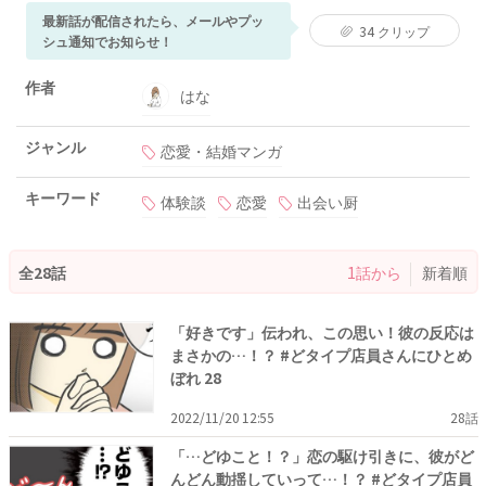
最新話が配信されたら、メールやプッ
34
クリップ
シュ通知でお知らせ！
作者
はな
ジャンル
恋愛・結婚マンガ
キーワード
体験談
恋愛
出会い厨
全28話
1話から
新着順
「好きです」伝われ、この思い！彼の反応は
まさかの…！？ #どタイプ店員さんにひとめ
ぼれ 28
2022/11/20 12:55
28話
「…どゆこと！？」恋の駆け引きに、彼がど
んどん動揺していって…！？ #どタイプ店員