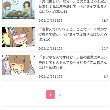
「外は厳しい。なら…」このままじゃ予定が
台無し？私は意を決して… #どタイプ店員さ
んにひとめぼれ 11
2022/10/19 16:55
11話
「着替えていい？」こ、ここで…！？私のす
ぐ後ろで彼が… #どタイプ店員さんにひとめ
ぼれ 10
2022/10/18 10:55
10話
「ドツボなんですけど…」彼の言葉にキュン
を超してもんもんする… #どタイプ店員さん
にひとめぼれ 9
2022/10/17 10:55
9話
1
2