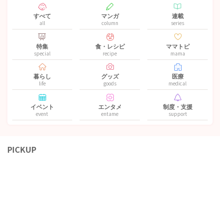
すべて
マンガ
連載
all
column
series
特集
食・レシピ
ママトピ
special
recipe
mama
暮らし
グッズ
医療
life
goods
medical
イベント
エンタメ
制度・支援
event
entame
support
PICKUP