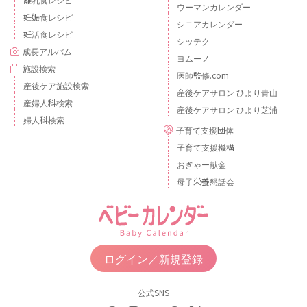
ウーマンカレンダー
妊娠食レシピ
シニアカレンダー
妊活食レシピ
シッテク
成長アルバム
ヨムーノ
施設検索
医師監修.com
産後ケア施設検索
産後ケアサロン ひより青山
産婦人科検索
産後ケアサロン ひより芝浦
婦人科検索
子育て支援団体
子育て支援機構
おぎゃー献金
母子栄養懇話会
ログイン／新規登録
公式SNS