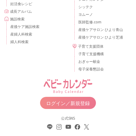
妊活食レシピ
シッテク
成長アルバム
ヨムーノ
施設検索
医師監修.com
産後ケア施設検索
産後ケアサロン ひより青山
産婦人科検索
産後ケアサロン ひより芝浦
婦人科検索
子育て支援団体
子育て支援機構
おぎゃー献金
母子栄養懇話会
ログイン／新規登録
公式SNS