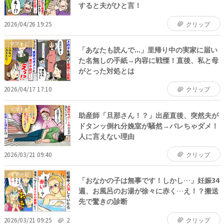
すると夫がひと言！
2026/04/26 19:25
クリップ
ママトピ
「あなたも読んで...」里帰り中の実家に届い
た名無しの手紙→内容に戦慄！直後、私と母
がとった対処とは
2026/04/17 17:10
クリップ
ママトピ
助産師「旦那さん！？」出産直後、突然夫が
ドタンッ倒れ分娩室が騒然→バレちゃダメ！
人に言えない理由
2026/03/21 09:40
クリップ
ママトピ
「おなかの子は無事です！しかし…」妊娠34
週、お風呂のお湯が徐々に赤く…え！？搬送
先で驚きの診断
2026/03/21 09:25
2
クリップ