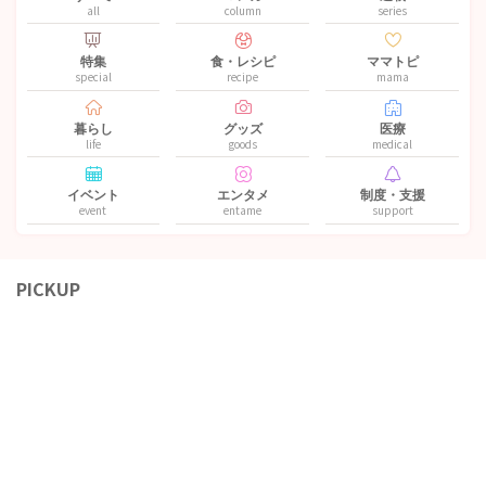
all
column
series
特集
食・レシピ
ママトピ
special
recipe
mama
暮らし
グッズ
医療
life
goods
medical
イベント
エンタメ
制度・支援
event
entame
support
PICKUP