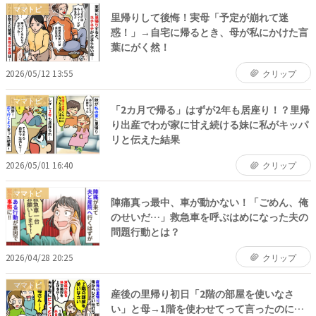
ママトピ
里帰りして後悔！実母「予定が崩れて迷
惑！」→自宅に帰るとき、母が私にかけた言
葉にがく然！
2026/05/12 13:55
クリップ
ママトピ
「2カ月で帰る」はずが2年も居座り！？里帰
り出産でわが家に甘え続ける妹に私がキッパ
リと伝えた結果
2026/05/01 16:40
クリップ
ママトピ
陣痛真っ最中、車が動かない！「ごめん、俺
のせいだ…」救急車を呼ぶはめになった夫の
問題行動とは？
2026/04/28 20:25
クリップ
ママトピ
産後の里帰り初日「2階の部屋を使いなさ
い」と母→1階を使わせてって言ったのに…