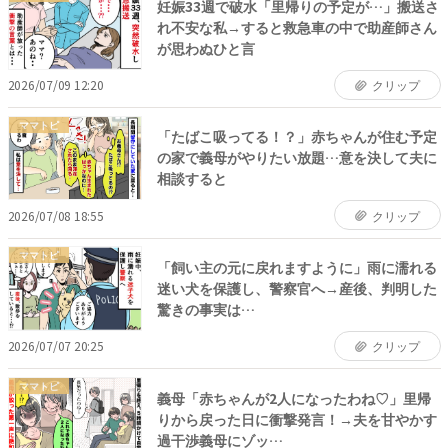
妊娠33週で破水「里帰りの予定が…」搬送さ
れ不安な私→すると救急車の中で助産師さん
が思わぬひと言
2026/07/09 12:20
クリップ
ママトピ
「たばこ吸ってる！？」赤ちゃんが住む予定
の家で義母がやりたい放題…意を決して夫に
相談すると
2026/07/08 18:55
クリップ
ママトピ
「飼い主の元に戻れますように」雨に濡れる
迷い犬を保護し、警察官へ→産後、判明した
驚きの事実は…
2026/07/07 20:25
クリップ
ママトピ
義母「赤ちゃんが2人になったわね♡」里帰
りから戻った日に衝撃発言！→夫を甘やかす
過干渉義母にゾッ…