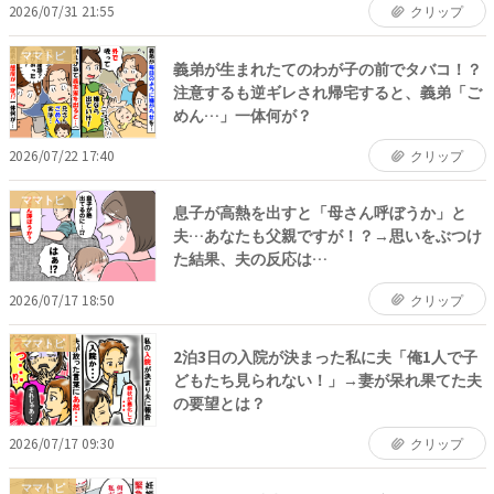
2026/07/31 21:55
クリップ
ママトピ
義弟が生まれたてのわが子の前でタバコ！？
注意するも逆ギレされ帰宅すると、義弟「ご
めん…」一体何が？
2026/07/22 17:40
クリップ
ママトピ
息子が高熱を出すと「母さん呼ぼうか」と
夫…あなたも父親ですが！？→思いをぶつけ
た結果、夫の反応は…
2026/07/17 18:50
クリップ
ママトピ
2泊3日の入院が決まった私に夫「俺1人で子
どもたち見られない！」→妻が呆れ果てた夫
の要望とは？
2026/07/17 09:30
クリップ
ママトピ