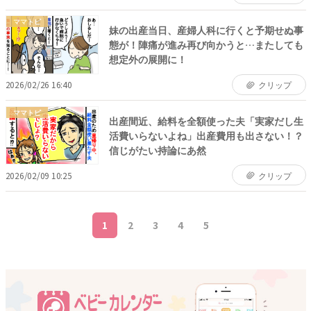
ママトピ
妹の出産当日、産婦人科に行くと予期せぬ事
態が！陣痛が進み再び向かうと…またしても
想定外の展開に！
2026/02/26 16:40
クリップ
ママトピ
出産間近、給料を全額使った夫「実家だし生
活費いらないよね」出産費用も出さない！？
信じがたい持論にあ然
2026/02/09 10:25
クリップ
1
2
3
4
5