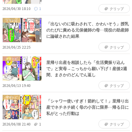
2026/06/30 18:10
1
クリップ
ママトピ
「出ないのに吸わされて、かわいそう」授乳
のたびに責める元保健師の母…現役の助産師
に論破された結果
2026/06/25 22:25
クリップ
ママトピ
里帰り出産を相談したら「生活費振り込ん
で」と実母→こっちから願い下げ！産後2週
間、まさかのどんでん返し
2026/06/13 19:40
クリップ
ママトピ
「シャワー使いすぎ！節約して！」里帰り出
産でネチネチ続く母の小言に限界…帰る日に
私がとった行動は
2026/06/08 21:40
1
クリップ