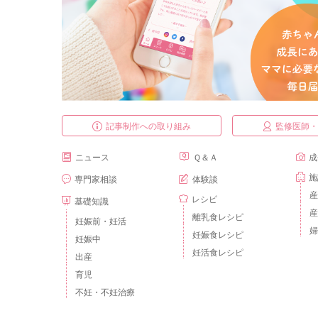
記事制作への取り組み
監修医師
ニュース
Ｑ＆Ａ
成
施
専門家相談
体験談
産
レシピ
基礎知識
産
離乳食レシピ
妊娠前・妊活
婦
妊娠食レシピ
妊娠中
妊活食レシピ
出産
育児
不妊・不妊治療