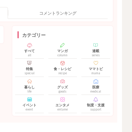
コメントランキング
カテゴリー
すべて
マンガ
連載
all
column
series
特集
食・レシピ
ママトピ
special
recipe
mama
暮らし
グッズ
医療
life
goods
medical
イベント
エンタメ
制度・支援
event
entame
support