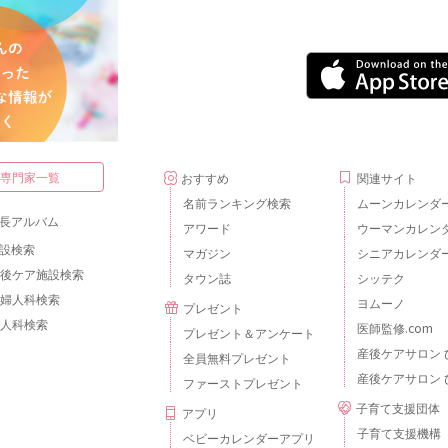
・専門家一覧
おすすめ
関連サイト
名前ランキング検索
ムーンカレンダ
長アルバム
アワード
ウーマンカレン
設検索
マガジン
シニアカレンダ
後ケア施設検索
タウン誌
シッテク
婦人科検索
ヨムーノ
プレゼント
人科検索
医師監修.com
プレゼント＆アンケート
産後ケアサロン 
全員無料プレゼント
産後ケアサロン 
ファーストプレゼント
子育て支援団体
アプリ
子育て支援機構
ベビーカレンダーアプリ