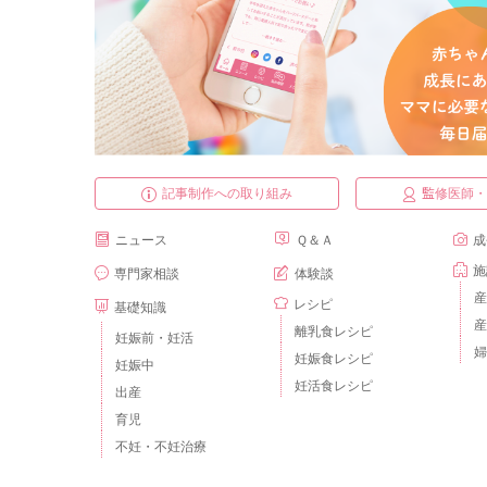
記事制作への取り組み
監修医師
ニュース
Ｑ＆Ａ
成
施
専門家相談
体験談
産
レシピ
基礎知識
産
離乳食レシピ
妊娠前・妊活
婦
妊娠食レシピ
妊娠中
妊活食レシピ
出産
育児
不妊・不妊治療