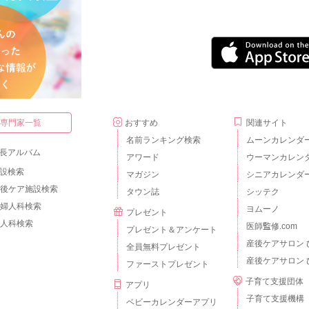
・専門家一覧
おすすめ
関連サイト
名前ランキング検索
ムーンカレンダ
長アルバム
アワード
ウーマンカレン
設検索
マガジン
シニアカレンダ
後ケア施設検索
タウン誌
シッテク
婦人科検索
ヨムーノ
プレゼント
人科検索
医師監修.com
プレゼント＆アンケート
産後ケアサロン 
全員無料プレゼント
産後ケアサロン 
ファーストプレゼント
子育て支援団体
アプリ
子育て支援機構
ベビーカレンダーアプリ