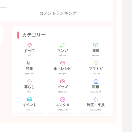
コメントランキング
カテゴリー
すべて
マンガ
連載
all
column
series
特集
食・レシピ
ママトピ
special
recipe
mama
暮らし
グッズ
医療
life
goods
medical
イベント
エンタメ
制度・支援
event
entame
support