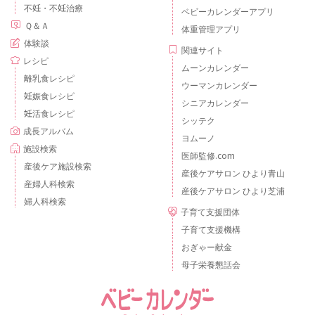
不妊・不妊治療
ベビーカレンダーアプリ
Ｑ＆Ａ
体重管理アプリ
体験談
関連サイト
レシピ
ムーンカレンダー
離乳食レシピ
ウーマンカレンダー
妊娠食レシピ
シニアカレンダー
妊活食レシピ
シッテク
成長アルバム
ヨムーノ
施設検索
医師監修.com
産後ケア施設検索
産後ケアサロン ひより青山
産婦人科検索
産後ケアサロン ひより芝浦
婦人科検索
子育て支援団体
子育て支援機構
おぎゃー献金
母子栄養懇話会