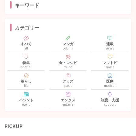
キーワード
カテゴリー
すべて
マンガ
連載
all
column
series
特集
食・レシピ
ママトピ
special
recipe
mama
暮らし
グッズ
医療
life
goods
medical
イベント
エンタメ
制度・支援
event
entame
support
PICKUP