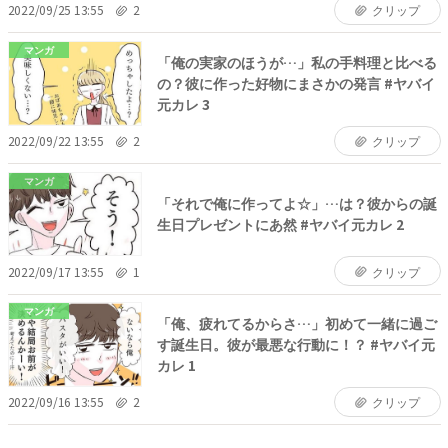
2022/09/25 13:55
2
クリップ
マンガ
「俺の実家のほうが…」私の手料理と比べる
の？彼に作った好物にまさかの発言 #ヤバイ
元カレ 3
2022/09/22 13:55
2
クリップ
マンガ
「それで俺に作ってよ☆」…は？彼からの誕
生日プレゼントにあ然 #ヤバイ元カレ 2
2022/09/17 13:55
1
クリップ
マンガ
「俺、疲れてるからさ…」初めて一緒に過ご
す誕生日。彼が最悪な行動に！？ #ヤバイ元
カレ 1
2022/09/16 13:55
2
クリップ