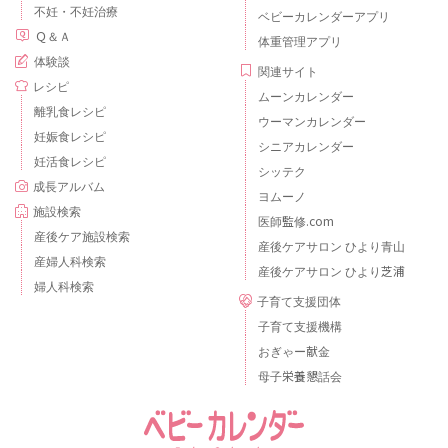
不妊・不妊治療
ベビーカレンダーアプリ
Ｑ＆Ａ
体重管理アプリ
体験談
関連サイト
レシピ
ムーンカレンダー
離乳食レシピ
ウーマンカレンダー
妊娠食レシピ
シニアカレンダー
妊活食レシピ
シッテク
成長アルバム
ヨムーノ
施設検索
医師監修.com
産後ケア施設検索
産後ケアサロン ひより青山
産婦人科検索
産後ケアサロン ひより芝浦
婦人科検索
子育て支援団体
子育て支援機構
おぎゃー献金
母子栄養懇話会