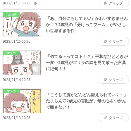
2023/01/17 00:25
1
クリップ
マンガ
「あ、自分にもしてる♡」かわいすぎません
か！？2歳児の「分けっこブーム」がやさし
い世界すぎる件
2023/01/16 00:25
クリップ
マンガ
「似てる…ってコト！？」平和なひとときが
一変…2歳児がゴリラの絵を見て放った言葉
に絶句！！
2023/01/14 00:25
クリップ
マンガ
「こうして腕がどんどん鍛えられていく…」
たまらん♡2歳児の言動が、母の心をつかん
で離さない！
2023/01/13 00:25
クリップ