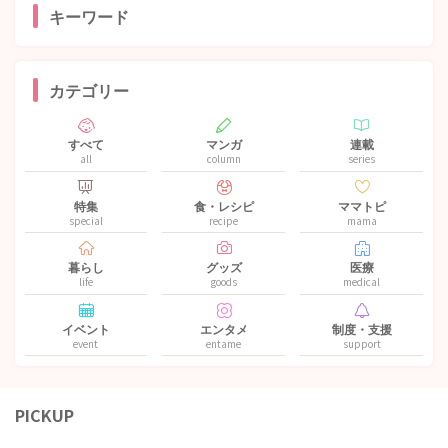
キーワード
カテゴリー
すべて
マンガ
連載
all
column
series
特集
食・レシピ
ママトピ
special
recipe
mama
暮らし
グッズ
医療
life
goods
medical
イベント
エンタメ
制度・支援
event
entame
support
PICKUP