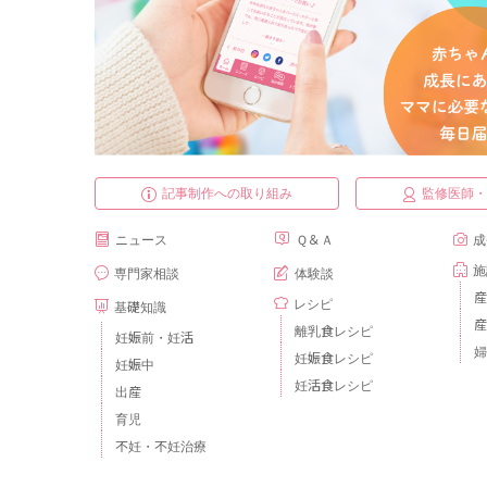
記事制作への取り組み
監修医師
ニュース
Ｑ＆Ａ
成
施
専門家相談
体験談
産
レシピ
基礎知識
産
離乳食レシピ
妊娠前・妊活
婦
妊娠食レシピ
妊娠中
妊活食レシピ
出産
育児
不妊・不妊治療