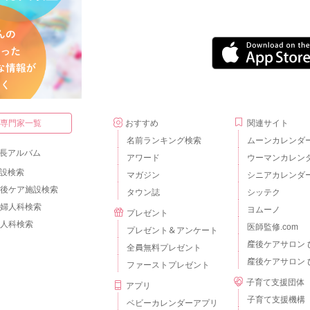
・専門家一覧
おすすめ
関連サイト
名前ランキング検索
ムーンカレンダ
長アルバム
アワード
ウーマンカレン
設検索
マガジン
シニアカレンダ
後ケア施設検索
タウン誌
シッテク
婦人科検索
ヨムーノ
プレゼント
人科検索
医師監修.com
プレゼント＆アンケート
産後ケアサロン 
全員無料プレゼント
産後ケアサロン 
ファーストプレゼント
子育て支援団体
アプリ
子育て支援機構
ベビーカレンダーアプリ