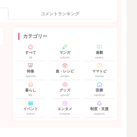
コメントランキング
カテゴリー
すべて
マンガ
連載
all
column
series
特集
食・レシピ
ママトピ
special
recipe
mama
暮らし
グッズ
医療
life
goods
medical
イベント
エンタメ
制度・支援
event
entame
support