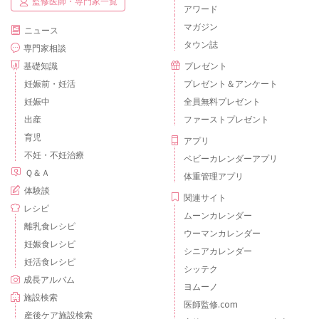
監修医師・専門家一覧
アワード
マガジン
ニュース
タウン誌
専門家相談
基礎知識
プレゼント
妊娠前・妊活
プレゼント＆アンケート
妊娠中
全員無料プレゼント
出産
ファーストプレゼント
育児
アプリ
不妊・不妊治療
ベビーカレンダーアプリ
Ｑ＆Ａ
体重管理アプリ
体験談
関連サイト
レシピ
ムーンカレンダー
離乳食レシピ
ウーマンカレンダー
妊娠食レシピ
シニアカレンダー
妊活食レシピ
シッテク
成長アルバム
ヨムーノ
施設検索
医師監修.com
産後ケア施設検索