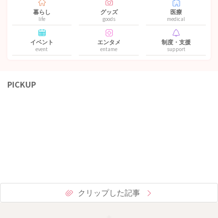
暮らし
グッズ
医療
life
goods
medical
イベント
エンタメ
制度・支援
event
entame
support
PICKUP
クリップした記事