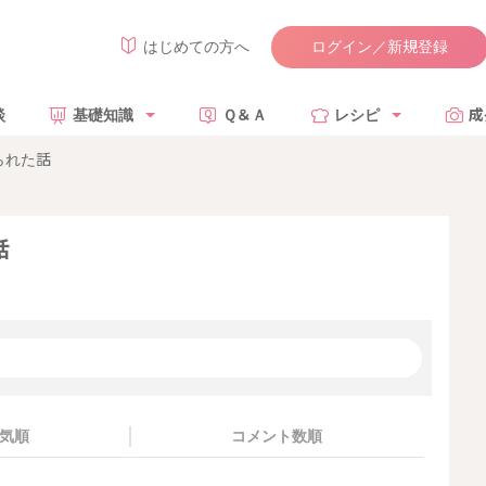
ログイン／新規登録
はじめての方へ
談
基礎知識
Ｑ＆Ａ
レシピ
成
られた話
話
気順
コメント数順