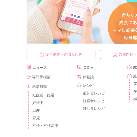
記事制作への取り組み
監修医師
ニュース
Ｑ＆Ａ
成
施
専門家相談
体験談
産
レシピ
基礎知識
産
離乳食レシピ
妊娠前・妊活
婦
妊娠食レシピ
妊娠中
妊活食レシピ
出産
育児
不妊・不妊治療