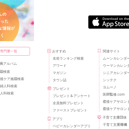
・専門家一覧
おすすめ
関連サイト
名前ランキング検索
ムーンカレンダ
長アルバム
アワード
ウーマンカレン
設検索
マガジン
シニアカレンダ
後ケア施設検索
タウン誌
シッテク
婦人科検索
ヨムーノ
プレゼント
人科検索
医師監修.com
プレゼント＆アンケート
産後ケアサロン 
全員無料プレゼント
産後ケアサロン 
ファーストプレゼント
子育て支援団体
アプリ
子育て支援機構
ベビーカレンダーアプリ