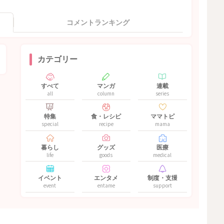
コメントランキング
カテゴリー
すべて
マンガ
連載
all
column
series
特集
食・レシピ
ママトピ
special
recipe
mama
暮らし
グッズ
医療
life
goods
medical
イベント
エンタメ
制度・支援
event
entame
support