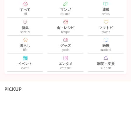
すべて
マンガ
連載
all
column
series
特集
食・レシピ
ママトピ
special
recipe
mama
暮らし
グッズ
医療
life
goods
medical
イベント
エンタメ
制度・支援
event
entame
support
PICKUP