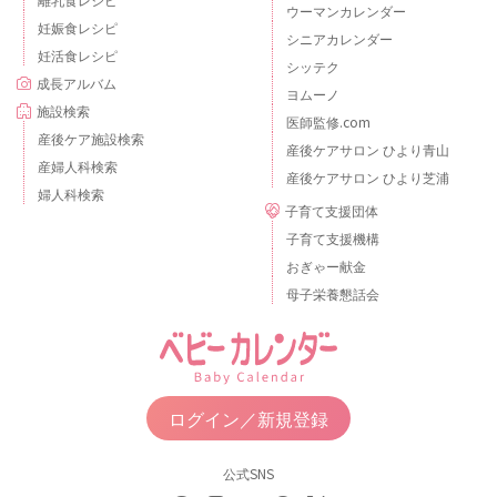
ウーマンカレンダー
妊娠食レシピ
シニアカレンダー
妊活食レシピ
シッテク
成長アルバム
ヨムーノ
施設検索
医師監修.com
産後ケア施設検索
産後ケアサロン ひより青山
産婦人科検索
産後ケアサロン ひより芝浦
婦人科検索
子育て支援団体
子育て支援機構
おぎゃー献金
母子栄養懇話会
ログイン／新規登録
公式SNS