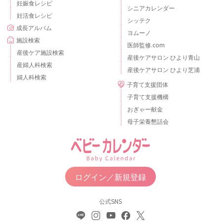
妊娠食レシピ
シニアカレンダー
妊活食レシピ
シッテク
成長アルバム
ヨムーノ
施設検索
医師監修.com
産後ケア施設検索
産後ケアサロン ひより青山
産婦人科検索
産後ケアサロン ひより芝浦
婦人科検索
子育て支援団体
子育て支援機構
おぎゃー献金
母子栄養懇話会
ログイン／新規登録
公式SNS