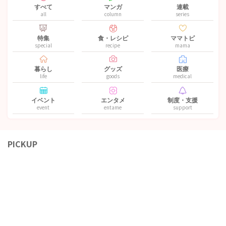
すべて
マンガ
連載
all
column
series
特集
食・レシピ
ママトピ
special
recipe
mama
暮らし
グッズ
医療
life
goods
medical
イベント
エンタメ
制度・支援
event
entame
support
PICKUP