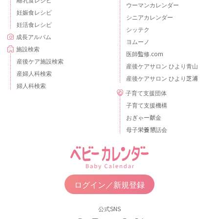
ウーマンカレンダー
妊娠食レシピ
シニアカレンダー
妊活食レシピ
シッテク
成長アルバム
ヨムーノ
施設検索
医師監修.com
産後ケア施設検索
産後ケアサロン ひより青山
産婦人科検索
産後ケアサロン ひより芝浦
婦人科検索
子育て支援団体
子育て支援機構
おぎゃー献金
母子栄養懇話会
ログイン／新規登録
公式SNS