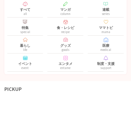
すべて
マンガ
連載
all
column
series
特集
食・レシピ
ママトピ
special
recipe
mama
暮らし
グッズ
医療
life
goods
medical
イベント
エンタメ
制度・支援
event
entame
support
PICKUP