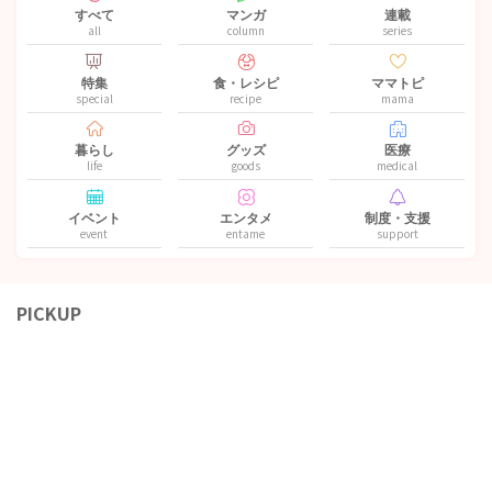
すべて
マンガ
連載
all
column
series
特集
食・レシピ
ママトピ
special
recipe
mama
暮らし
グッズ
医療
life
goods
medical
イベント
エンタメ
制度・支援
event
entame
support
PICKUP