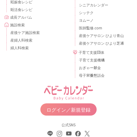
妊娠食レシピ
シニアカレンダー
妊活食レシピ
シッテク
成長アルバム
ヨムーノ
施設検索
医師監修.com
産後ケア施設検索
産後ケアサロン ひより青山
産婦人科検索
産後ケアサロン ひより芝浦
婦人科検索
子育て支援団体
子育て支援機構
おぎゃー献金
母子栄養懇話会
ログイン／新規登録
公式SNS