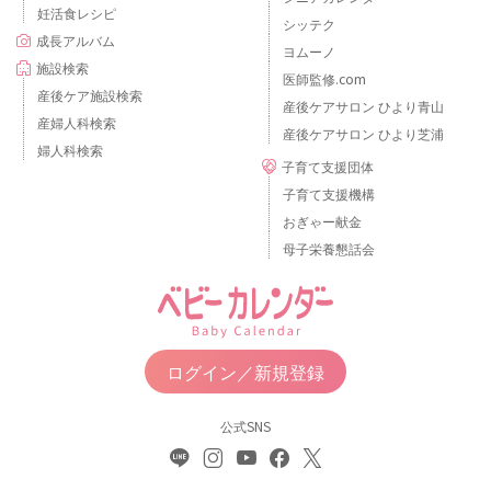
妊活食レシピ
シッテク
成長アルバム
ヨムーノ
施設検索
医師監修.com
産後ケア施設検索
産後ケアサロン ひより青山
産婦人科検索
産後ケアサロン ひより芝浦
婦人科検索
子育て支援団体
子育て支援機構
おぎゃー献金
母子栄養懇話会
ログイン／新規登録
公式SNS