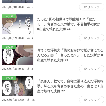
2026/07/10 20:40
6
クリップ
マンガ
たった1回の朝帰りで即離婚！？「嘘だ
ろ…」青ざめる夫の横で、不倫相手の女は…
#出産で壊れた夫婦 24
2026/07/09 20:40
4
クリップ
マンガ
偉そうな浮気夫「俺のおかげで飯が食えてる
んだろ」妻「…言ったね？」下した決断は #
出産で壊れた夫婦 23
2026/07/08 20:40
5
クリップ
マンガ
「奥さん、捨てて」自宅に乗り込んだ浮気相
手。黙る夫を青ざめさせた妻の一言とは #出
産で壊れた夫婦 22
2026/06/08 12:55
15
クリップ