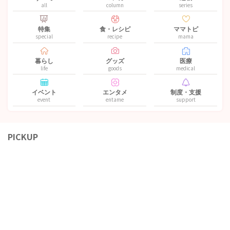
all
column
series
特集
食・レシピ
ママトピ
special
recipe
mama
暮らし
グッズ
医療
life
goods
medical
イベント
エンタメ
制度・支援
event
entame
support
PICKUP