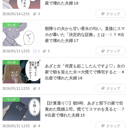
産で壊れた夫婦 18
2026/05/14 12:55
3
クリップ
マンガ
朝帰りの夫から甘い香水の匂い。直後にスマ
ホが暴いた「決定的な証拠」とは…！？ #出
産で壊れた夫婦 17
2026/05/13 12:55
1
5
クリップ
マンガ
あざと女「何度も起こしたんですよ♡」女の
家で朝を迎えた夫⇒大慌てで帰宅すると… #
出産で壊れた夫婦 16
2026/05/12 12:55
3
クリップ
マンガ
【計算通り♡】朝5時、あざと部下の家で目
覚めた既婚上司。慌ててスマホを見ると…？
#出産で壊れた夫婦 15
2026/05/11 12:55
4
クリップ