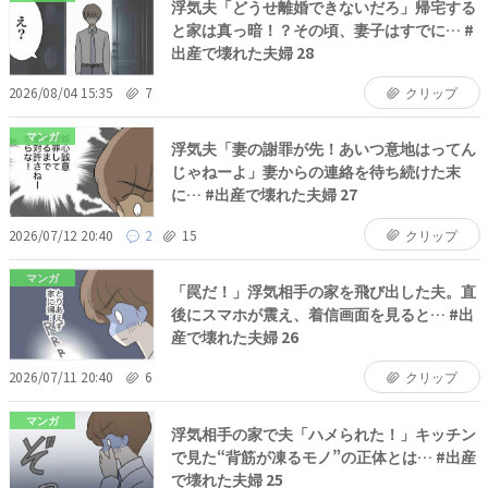
浮気夫「どうせ離婚できないだろ」帰宅する
と家は真っ暗！？その頃、妻子はすでに… #
出産で壊れた夫婦 28
2026/08/04 15:35
7
クリップ
マンガ
浮気夫「妻の謝罪が先！あいつ意地はってん
じゃねーよ」妻からの連絡を待ち続けた末
に… #出産で壊れた夫婦 27
2026/07/12 20:40
2
15
クリップ
マンガ
「罠だ！」浮気相手の家を飛び出した夫。直
後にスマホが震え、着信画面を見ると… #出
産で壊れた夫婦 26
2026/07/11 20:40
6
クリップ
マンガ
浮気相手の家で夫「ハメられた！」キッチン
で見た“背筋が凍るモノ”の正体とは… #出産
で壊れた夫婦 25