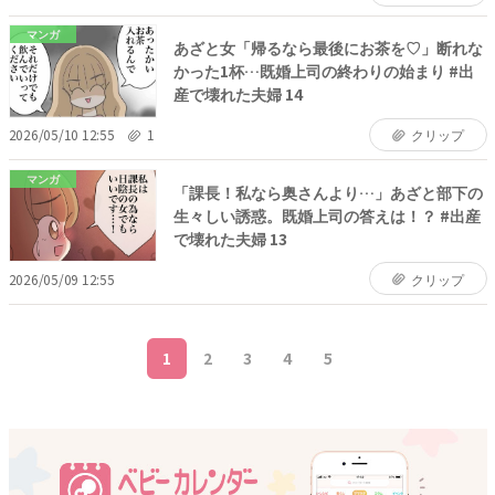
マンガ
あざと女「帰るなら最後にお茶を♡」断れな
かった1杯…既婚上司の終わりの始まり #出
産で壊れた夫婦 14
2026/05/10 12:55
1
クリップ
マンガ
「課長！私なら奥さんより…」あざと部下の
生々しい誘惑。既婚上司の答えは！？ #出産
で壊れた夫婦 13
2026/05/09 12:55
クリップ
1
2
3
4
5