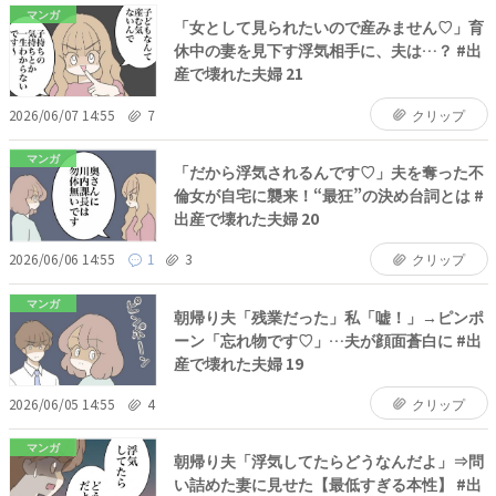
マンガ
「女として見られたいので産みません♡」育
休中の妻を見下す浮気相手に、夫は…？ #出
産で壊れた夫婦 21
2026/06/07 14:55
7
クリップ
マンガ
「だから浮気されるんです♡」夫を奪った不
倫女が自宅に襲来！“最狂”の決め台詞とは #
出産で壊れた夫婦 20
2026/06/06 14:55
1
3
クリップ
マンガ
朝帰り夫「残業だった」私「嘘！」→ピンポ
ーン「忘れ物です♡」…夫が顔面蒼白に #出
産で壊れた夫婦 19
2026/06/05 14:55
4
クリップ
マンガ
朝帰り夫「浮気してたらどうなんだよ」⇒問
い詰めた妻に見せた【最低すぎる本性】 #出