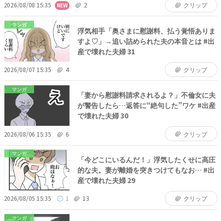
2026/08/08 15:35
2
クリップ
NEW
マンガ
浮気相手「奥さまに慰謝料、払う覚悟ありま
すよ♡」→追い詰められた夫の本音とは #出
産で壊れた夫婦 31
2026/08/07 15:35
4
クリップ
マンガ
「妻から慰謝料請求されるよ？」不倫女に夫
が警告したら…返答に“絶句した”ワケ #出産
で壊れた夫婦 30
2026/08/06 15:35
6
クリップ
マンガ
「今どこにいるんだ！」浮気したくせに高圧
的な夫。妻が離婚を突きつけてもなお… #出
産で壊れた夫婦 29
2026/08/05 15:35
1
13
クリップ
マンガ