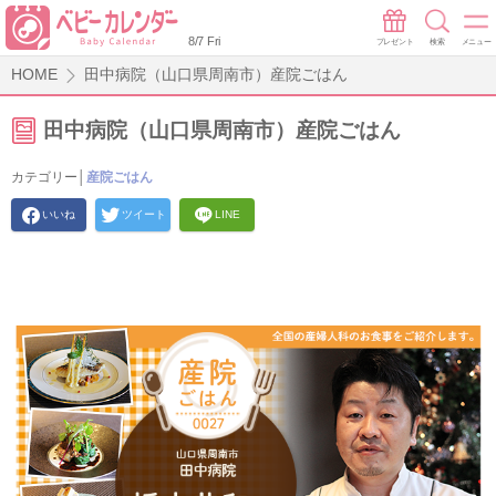
8/7 Fri
プレゼント
検索
メニュー
HOME
田中病院（山口県周南市）産院ごはん
田中病院（山口県周南市）産院ごはん
カテゴリー│
産院ごはん
いいね
ツイート
LINE