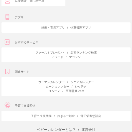
監修医師・専門家一覧
アプリ
妊娠・育児アプリ
/
体重管理アプリ
おすすめサービス
ファーストプレゼント
/
名前ランキング検索
アワード
/
マガジン
関連サイト
ウーマンカレンダー
/
シニアカレンダー
ムーンカレンダー
/
シッテク
ヨムーノ
/
医師監修.com
子育て支援団体
子育て支援機構
/
おぎゃー献金
/
母子栄養懇話会
ベビーカレンダーとは？
/
運営会社