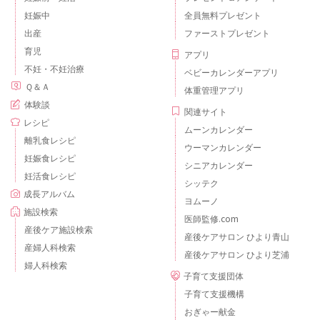
妊娠中
全員無料プレゼント
出産
ファーストプレゼント
育児
アプリ
不妊・不妊治療
ベビーカレンダーアプリ
Ｑ＆Ａ
体重管理アプリ
体験談
関連サイト
レシピ
ムーンカレンダー
離乳食レシピ
ウーマンカレンダー
妊娠食レシピ
シニアカレンダー
妊活食レシピ
シッテク
成長アルバム
ヨムーノ
施設検索
医師監修.com
産後ケア施設検索
産後ケアサロン ひより青山
産婦人科検索
産後ケアサロン ひより芝浦
婦人科検索
子育て支援団体
子育て支援機構
おぎゃー献金