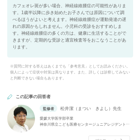
カフェオレ斑が多い場合、神経線維腫症の可能性がありま
す。1歳半以降に歩き始めたお子さんでは原因について調
べるほうがよいと考えます。神経線維腫症が運動発達の遅
れの原因かもしれません。小児科の受診をおすすめしま
す。神経線維腫症の多くの方は、健康に生活することがで
きますが、定期的な受診と適宜検査等をおこなうことがあ
ります。
※質問に対する答えはあくまでも「参考意見」としてお読みください。
個人によって症状や対策は異なります。また、詳しくは診察してみない
と判断できない場合もあります。
この記事の回答者
松井潔（まつい きよし）先生
監修者
愛媛大学医学部卒業
神奈川県立こども医療センタージュニアレジデント
国立精神・神経センター小児神経科レジデント
神奈川県立こども医療センター周産期医療部・新生児