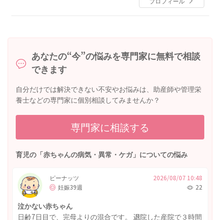
プロフィール
科等を経て
現在，同総合診療科部長
小児科専門医，小児神経専門医，新生児専門医
あなたの“今”の悩みを専門家に無料で相談
できます
自分だけでは解決できない不安やお悩みは、助産師や管理栄
養士などの専門家に個別相談してみませんか？
専門家に相談する
育児の「赤ちゃんの病気・異常・ケガ」についての悩み
ピーナッツ
2026/08/07 10:48
妊娠39週
22
泣かない赤ちゃん
日齢7日目で、完母よりの混合です。 退院した産院で３時間