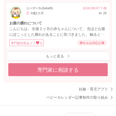
たが ある日突然哺乳瓶をあげると大泣きしてそりかえるよ
うになりました。 克服するため保育士さんに手伝ってもら
ユーザー5cda6e0b
2026/08/07 7:48
0歳1カ月
20
おながら練習することで 泣くことはなくなりましたが、歯
が生えてきてることもあるからか 「飲むもの」ではなく
お腹の腫れについて
「噛むもの」になってしまい 乳首が舌の上にのることがで
こんにちは。 生後２ヶ月の赤ちゃんについて、 先ほどお腹
きません。 おもちゃに乳首を取り付けたり毎日ミルクの練
にぽこっとした腫れがあることに気づきました。 触るとぷ
習していますが 哺乳瓶もフィーディングカップもマグマグ3
にぷにしています。 赤ちゃんの機嫌は良く、うんちは緑色
種類とも噛んで出てきたミルクを吐き出します。 ただひた
赤ちゃんの心と体
専門家回答あり
0
のものが毎日出ます。 受診が必要なものかがわからなかっ
すら毎日練習していますが飲めるようになるのでしょう
たため、相談させていただきたいです。
か？ 今までおしゃぶりも噛むもの、指も噛むものでしたが
もっと見る
昨日から指は吸うようになりました。 なにかいい方法が他
にあれば教えてください。
専門家に相談する
妊娠・育児アプリ
ベビーカレンダー記事制作の取り組み