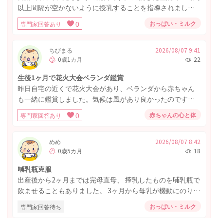
以上間隔が空かないように授乳することを指導されまし
た。赤ちゃんは、オムツが濡れても泣かないくらい寝てま
おっぱい・ミルク
専門家回答あり
0
す。３時間毎にアラームをセットして授乳してますが、起
こすのにこちょこちょしたら、脇に刺激を与えて無理矢理
起こしてます。産院では泣かないため活気がないからミル
ちびまる
2026/08/07 9:41
0歳1カ月
22
クを40ml足してくださいと言われて退院した初日は足して
ましたが、乳頭混乱？？ぽくなり、直母が難しくなってき
生後1ヶ月で花火大会ベランダ鑑賞
たので、母乳のみに戻しました。でも今日は黄疸が強くミ
昨日自宅の近くで花火大会があり、ベランダから赤ちゃん
ルクを与えたら起きなくなりました。毎回起こすのがスト
も一緒に鑑賞しました。気候は風があり良かったのです
レスなのですが、３時間以上空けてはいけない理由はなん
が、とても近くなので音も大きく身体に負担を掛けてしま
ですか？完母希望ですがこのままやっていくのは無理で
赤ちゃんの心と体
専門家回答あり
0
ったのではと心配です。耳は抱っこしながら手で塞いでお
す。どうしたらいいですか？
り、泣かずに寝ていました。
めめ
2026/08/07 8:42
0歳5カ月
18
哺乳瓶克服
出産後から2ヶ月までは完母直母、 搾乳したものを哺乳瓶で
飲ませることもありました。 3ヶ月から母乳が機動にのり搾
乳しなくても 張ったりしんどいことがなくなり直母オンリ
おっぱい・ミルク
専門家回答待ち
ーになりました。 たまに哺乳瓶で飲ませたりもしていまし