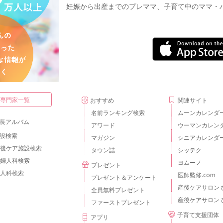
妊娠から出産までのプレママ、子育て中のママ・
・専門家一覧
おすすめ
関連サイト
名前ランキング検索
ムーンカレンダ
長アルバム
アワード
ウーマンカレン
設検索
マガジン
シニアカレンダ
後ケア施設検索
タウン誌
シッテク
婦人科検索
ヨムーノ
プレゼント
人科検索
医師監修.com
プレゼント＆アンケート
産後ケアサロン 
全員無料プレゼント
産後ケアサロン 
ファーストプレゼント
子育て支援団体
アプリ