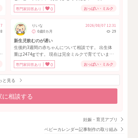
月
140ミリ程を、ピジョンの母乳実感乳首Sサイズであ
おっぱい・ミルク
専門家回答あり
0
パ
げてるのですが夜間や寝ているとき、起きている際
も 飲み干すのに30〜60分程かかります。 時間がかか
りすぎているのですがどのように対処するのが良い
17
りいな
2026/08/07 12:31
58
0歳0カ月
29
私
のでしょうか‥ Sサイズ乳首でさえ、口からたらー
を
っと漏れている際もあります。 また、飲む力が弱
新生児飲むのが遅い
ま
い？病気なども隠れているのでしょうか？ 現在体重
生後約3週間の赤ちゃんについて相談です。 出生体
4770ほどです！
の
重は2474gです。 現在は完全ミルクで育てていま
す。 8月31日に体重を測ったら2780グラムぐらいで
おっぱい・ミルク
専門家回答あり
0
ま
一日に31グラム増えており、順調には育っていま
す。 以前は1日のミルク量が350mLくらいでした
う
っと見る
場
が、最近は500～620mLくらい飲める日もありま
私
す。ただ、ここ数日はまた飲む量が減ることがあ
子
家に相談する
り、1回50mLくらいで終わってしまうこともありま
す。 一番気になっているのは、ミルクを飲むスピー
ドがとても遅いことです。100～120mL飲むのに1時
、
間近くかかります。途中で寝てしまうこともあり、
妊娠・育児アプリ
く
起こしながら飲ませています。 哺乳瓶はピジョンの
に
産院用を使っていて、乳首は流量大を使用していま
ベビーカレンダー記事制作の取り組み
、
す。空気弁も毎回洗っていますが、大きな改善はあ