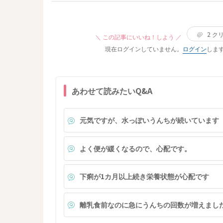
になったのですが、 上の子の寝かしつけ後、パパ
市販薬を薬局などで購入して塗った方がよいのでし
下の子の寝る前のミルクを担当してくれて別室に行
ょうか。それとも何も塗らず様子を見てよいのでし
ったタイミングで、上の子が起きてギャン泣きした
ょうか。 ・生後53日なので、かゆがっているかど
2
ク
ため、側にいた私があやそうとしたのですが、手を
＼ この記事にいいね！しよう ／
かも判断しにくいのですが、薬を使った方がよいか
振り払われ、近付いても逃げられ、 心配して様子
現在ログインしていません。
ログイン
しま
どうかは何を基準に判断すればよいですか。 ・ま
見に来てくれたパパに一目散に寄って行き、抱っこ
た、顔などに小さな赤いプツっとしたものがある場
ですぐに泣き止み再入眠した姿を見て、かなりショ
合、引っかき傷で少し赤くなっただけなのか虫刺さ
ックを受けました。 下の子が産まれてからの3ヵ月
れなのか見分けがつかないことがあります。そのよ
あわせて読みたいQ&A
間、パパが全面的にお世話を担当してくれていたの
うな場合も、ひとまず様子見でよいのでしょうか。
で、仕方ないとは思いつつ、 ママがしていたお世
それとも受診した方がよいのでしょうか。 月齢が
をパパが担当することには抵抗がなかったのに、マ
低いため、どの程度慎重に対応すべきなのか知りた
元気ですが、水っぽいうんちが続いています
マがまたお世話しようとすると拒否されてしまうの
いです。よろしくお願いいたします。
は、何故なのでしょう。 パパとの方が上手く愛着
成ができていて、もう私の入る隙はないのでしょう
よく便が緩くなるので、心配です。
か。 少しずつ私が上の子のお世話をする時間をま
増やしていきたいとは思っていますが、完全にパパ
下痢が1カ月以上続き栄養状態が心配です
っ子になった今、拒否されながらも頑張ってお世話
することに意味があるのかもう分かりません。 今
ママイヤ状態は一時的なものとして軽く受け止めて
離乳食前なのに急にうんちの回数が増えまし
いいのでしょうか。 それとも私が上手く愛着形成