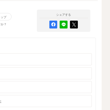
が
りません。飲んでいる途中でむせることはありませ
ん。 色々な乳首を試してますが改善しません。 おし
う
っこやうんちしっかり出ていて、体重も増えている
シェアする
リップ
と言われています。 体重が増えていても、このくら
を
すか？
い飲むのに時間がかかるのは問題ないのでしょう
か。それとも、哺乳瓶や乳首の変更した方がいいで
すか？ 良い改善方法があればと思います。
話
形
た
の
た
や