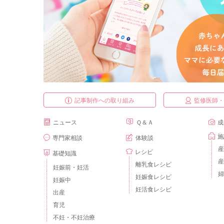
記事制作への取り組み
監修医師
ニュース
Ｑ＆Ａ
成
施
専門家相談
体験談
産
レシピ
基礎知識
産
離乳食レシピ
妊娠前・妊活
婦
妊娠食レシピ
妊娠中
妊活食レシピ
出産
育児
不妊・不妊治療