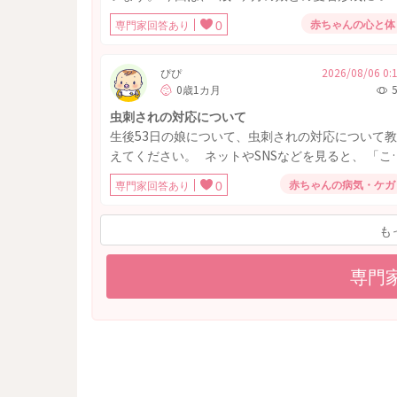
て相談させてください。 下の子出産までの1年2ヶ
赤ちゃんの心と体
専門家回答あり
0
間、平日日中のお世話は私が担当していました。 
パは朝みんなが寝てる中出勤し、19時頃には大抵帰
宅、お風呂と晩ご飯をあげるのはいつもやってくれ
ぴぴ
2026/08/06 0:
0歳1カ月
ていました。 (離乳食作り、お風呂上がりの保湿は
です。) 土日は休みなので、私と半々くらいで育児
虫刺されの対応について
担当してくれていました。 ママじゃないと泣き止
生後53日の娘について、虫刺されの対応について教
ない時期があったり、パパの寝かしつけでは興奮し
えてください。 ネットやSNSなどを見ると、 「こ
て寝なかったり、基本はママのお世話に安心感を抱
月齢は虫に刺されたら念のため病院を受診した方が
赤ちゃんの病気・ケガ
専門家回答あり
0
いてくれていたと思います。 しかし、下の子が産
いい」という意見と、 「基本的には様子見で大丈
れ、パパが1年間育休を取得してくれたため、 上の
夫」という意見の両方があり、実際はどのように判
子のお世話をこの3ヵ月間はほとんどパパが行うよ
も
断すればよいのか知りたいです。 ・虫に刺された
になりました。 その結果、パパに後追いしたり、
合は基本的に受診した方がよいのでしょうか。それ
の寝かしつけやお風呂を拒否したりするようになり
とも様子見でよいことが多いのでしょうか。 ・様
専門
ました。 (元々私にはあまり後追いしませんでし
見でよい場合、どのような症状があれば受診すべき
た。) それでも、日中はママに抱っこを求めてくれ
ですか。（赤みや腫れの広がり、熱感、発熱など具
たり、一緒に遊んだり、嫌われている感じではなか
体的な目安が知りたいです。） ・受診する場合は
ったので、 下の子のお世話に集中できてラッキー
小児科・皮膚科など何科を受診するのがよいのでし
らいに思っていました。 下の子が夜通し寝るよう
ょうか。まだ病院を受診したことがないため教えて
なってきたので、数日前から家族みんなで寝るよう
いただきたいです。 ・病院を受診しない場合でも