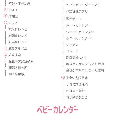
不妊・不妊治療
ベビーカレンダーアプリ
Ｑ＆Ａ
体重管理アプリ
体験談
関連サイト
レシピ
ムーンカレンダー
離乳食レシピ
ウーマンカレンダー
妊娠食レシピ
シニアカレンダー
妊活食レシピ
シッテク
成長アルバム
ヨムーノ
施設検索
医師監修.com
産後ケア施設検索
産後ケアサロン ひより青山
産婦人科検索
産後ケアサロン ひより芝浦
婦人科検索
子育て支援団体
子育て支援機構
おぎゃー献金
母子栄養懇話会