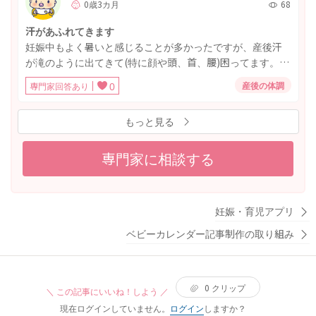
0歳3カ月
68
徐々に減らすようにしております。 前まで一日平均9回ほど
あげてたところ、ここ数日は朝、寝る前だけの2回に減らし
汗があふれてきます
ております。 基礎体温もつけておりますが、ガタガタで排
妊娠中もよく暑いと感じることが多かったですが、産後汗
卵が起こっているのかもよくわかりません。 授乳している
が滝のように出てきて(特に顔や頭、首、腰)困ってます。季
人は生理が遅い人もいるとききます。授乳してても産後す
節の影響かと思ってたのですが周りよりすごい量で、心配
ぐきてる人もいて、まだきてないのですが大丈夫か心配で
産後の体調
専門家回答あり
0
されます。ホルモンバランスなのでしょうか。。 先日婦人
すし、なにか病気とかあったらするのではないかと思うと
科で母乳の出が悪いと相談しに行ったところ当帰芍薬散を
心配でなりません。 この先、どのくらいまでに生理が再開
もっと見る
処方されて飲んでいます。それも関係性があるのでしょう
しないと病院に受診したらいいのかも教えて頂きたいで
か。
す。よろしくお願いします。
専門家に相談する
妊娠・育児アプリ
ベビーカレンダー記事制作の取り組み
0
クリップ
＼ この記事にいいね！しよう ／
現在ログインしていません。
ログイン
しますか？