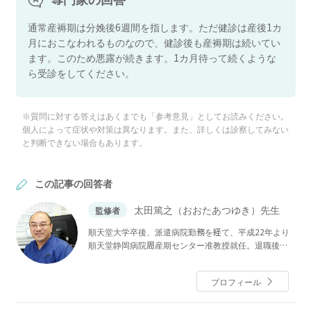
通常産褥期は分娩後6週間を指します。ただ健診は産後1カ
月におこなわれるものなので、健診後も産褥期は続いてい
ます。このため悪露が続きます。1カ月待って続くような
ら受診をしてください。
※質問に対する答えはあくまでも「参考意見」としてお読みください。
個人によって症状や対策は異なります。また、詳しくは診察してみない
と判断できない場合もあります。
この記事の回答者
太田篤之（おおたあつゆき）先生
監修者
順天堂大学卒後、派遣病院勤務を経て、平成22年より
順天堂静岡病院周産期センター准教授就任。退職後、
平成24年８月より祖父の代から続いている「おおたレ
ディースクリニック」院長に就任し現在に至る。
プロフィール