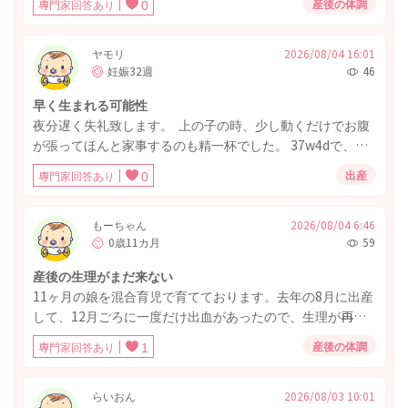
産後の体調
専門家回答あり
0
っついたら元に戻るので経過観察とされました。 言われた
とおりくっついたのですが、最近になりまたその部分が痒
くなったり痛みを感じたりします。 弛んだ皮膚どうしがく
ヤモリ
2026/08/04 16:01
妊娠32週
46
っつくなんてことあるんでしょうか。1人目産んだ時はそん
なこと起きてないので不信で仕方ないです。
早く生まれる可能性
夜分遅く失礼致します。 上の子の時、少し動くだけでお腹
が張ってほんと家事するのも精一杯でした。 37w4dで、約6
時間で出産しました。 一方、お腹の子のつわりは酷くなく
出産
専門家回答あり
0
育休復帰〜産休まで3ヶ月間だけ職場復帰しました。 2時間
半の往復運転もお菓子つまみながらでした。 妊婦健診も大
きな問題 はありませんが、現在32w1d、胎動が激しくたま
もーちゃん
2026/08/04 6:46
0歳11カ月
59
に骨盤辺りに下がってくる感覚があります。 上の子の出産2
日前に、生理痛のような鈍痛と下がってくる感覚でパニッ
産後の生理がまだ来ない
クになり、しかも里帰りはしていない時でした。 今回は
11ヶ月の娘を混合育児で育てております。去年の8月に出産
34wから里帰りを予定していますが、ここから3週間以内に
して、12月ごろに一度だけ出血があったので、生理が再開
は生まれてきそうな感じがして心配です。 上の子の生まれ
したと思ったのですが、その一回少しだけ出血があっただ
方が次の子にも影響するってほんとでしょうか？上の子と
産後の体調
専門家回答あり
1
けでそれ以降は出血などありません。 おっぱいを欲しが
里帰りしますが注意すべき行動等ありますでしょうか？
る、寝かしつけの際におっぱいはあげておりましたが、2人
目の事を考えると断乳しないとと思い授乳の回数を最近
らいおん
2026/08/03 10:01