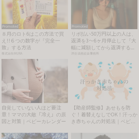
Promoted
Promoted
８月のロト6はこの方法で買
リボ払い50万円以上の人は、
え!!６つの数字が『完全一
返済を3～6ヶ月停止して『大
致』する方法
幅に減額してから返済する...
株式会社MURA
渋谷法務総合事務所
自覚していない人ほど要注
【助産師監修】あせもを防
意！ママの大敵「冷え」の原
ぐ！着替えなしでOK！汗っか
因と対策｜ベビーカレンダー
き赤ちゃんの対処法｜ベビー
カ...