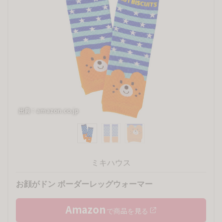
出典：amazon.co.jp
出典：
ミキハウス
お顔がドン ボーダーレッグウォーマー
Amazon
で商品を見る