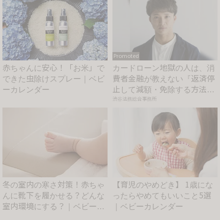
Promoted
赤ちゃんに安心！「お米」で
カードローン地獄の人は、消
できた虫除けスプレー｜ベビ
費者金融が教えない『返済停
ーカレンダー
止して減額・免除する方法』
で...
渋谷法務総合事務所
冬の室内の寒さ対策！赤ちゃ
【育児のやめどき】 1歳にな
んに靴下を履かせる？どんな
ったらやめてもいいこと5選
室内環境にする？｜ベビーカ
｜ベビーカレンダー
レ...