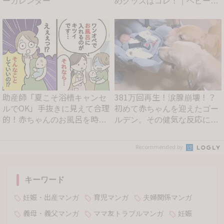
ーカレンダー
めグッズはコレ！｜ベビーカ
レ...
助産師「夏こそ浴槽キャンセ
381万回再生！涙腺崩壊！？
ルでOK」手抜きに見えて合理
初めて赤ちゃんを迎えたゴー
的！赤ちゃんのお風呂を時
ルデン。その健気な反応に
短...
「...
Recommended by
キーワード
妊娠・出産マンガ
育児マンガ
夫婦関係マンガ
義母・義父マンガ
ママ友トラブルマンガ
妊娠