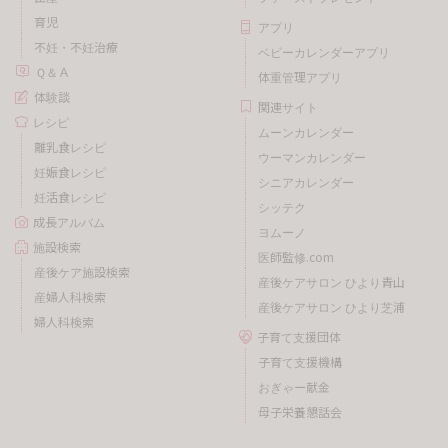
育児
アプリ
不妊・不妊治療
ベビーカレンダーアプリ
Ｑ＆Ａ
体重管理アプリ
体験談
関連サイト
レシピ
ムーンカレンダー
離乳食レシピ
ウーマンカレンダー
妊娠食レシピ
シニアカレンダー
妊活食レシピ
シッテク
成長アルバム
ヨムーノ
施設検索
医師監修.com
産後ケア施設検索
産後ケアサロン ひより青山
産婦人科検索
産後ケアサロン ひより芝浦
婦人科検索
子育て支援団体
子育て支援機構
おぎゃー献金
母子栄養懇話会