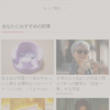
もっと見る
あなたにおすすめの記事
Promoted
座る姿が可愛い♡首がすわっ
８月のロト6はこの方法で買
たら使える便利なベビーソフ
え!!６つの数字が『完全一
ァ「バンボ」｜ベビーカレン
致』する方法
ダ...
株式会社MURA