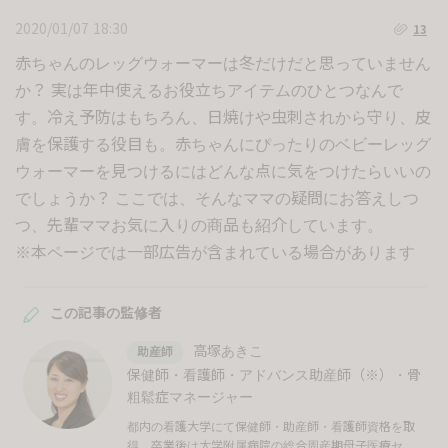
2020/01/07 18:30
13
赤ちゃんのレッグウォーマーは冬だけだと思っていません
か？ 実は年中使えるお役立ちアイテムのひとつなんで
す。冷え予防はもちろん、日焼けや虫刺されから守り、皮
膚を保護する役目も。赤ちゃんにぴったりのベビーレッグ
ウォーマーを見つけるにはどんな点に気をつけたらいいの
でしょうか？ ここでは、そんなママの疑問にお答えしつ
つ、先輩ママお気に入りの商品も紹介しています。
※本ページでは一部広告が含まれている場合があります
この記事の監修者
高塚あきこ
助産師
保健師・看護師・アドバンス助産師（※）・骨
粗鬆症マネージャー
都内の看護大学にて保健師・助産師・看護師資格を取
得。卒業後は大学附属病院の総合周産期母子医療セン