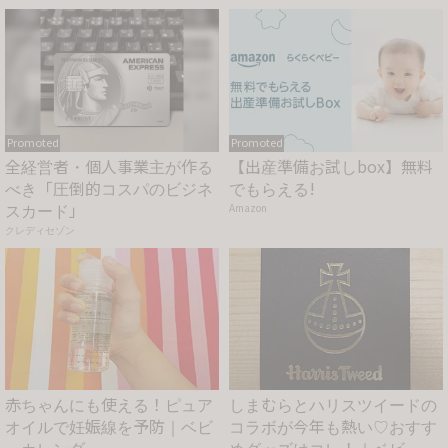
Promoted
Promoted
全経営者・個人事業主が作る
【出産準備お試しbox】無料
べき「圧倒的コスパのビジネ
でもらえる!
スカード」
Amazon
クレディセゾン
赤ちゃんにも使える！ピュア
しまむらとハリスツイードの
オイルで妊娠線を予防｜ベビ
コラボが今年も熱い♡おすす