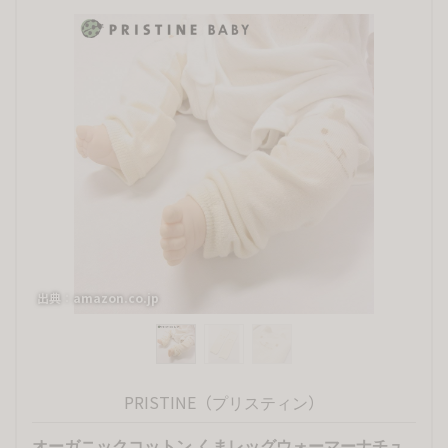
出典：amazon.co.jp
出典：
PRISTINE（プリスティン）
オーガニックコットン くまレッグウォーマーナチュ