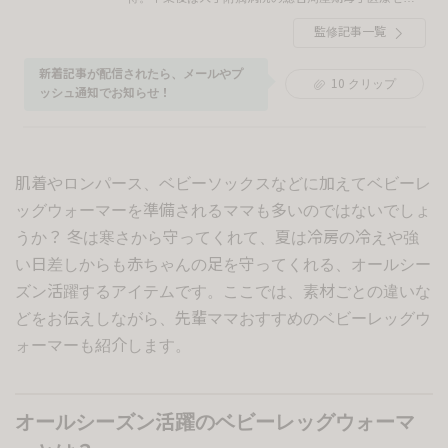
ターにて、約10年間にわたり周産期から新生児のケア
監修記事一覧
まで幅広く従事する。 その後、自身の出産を機に横浜
市内の総合病院へ入職。現在はアドバンス助産師
（※）として母子を始め、幅広い患者さんのケアにあ
新着記事が配信されたら、メールやプ
10
クリップ
たる。また、同院の骨粗鬆症外来の立ち上げに伴い、
ッシュ通知でお知らせ！
「骨粗鬆症マネージャー」の資格も取得。産科領域に
とどまらず、女性の生涯を通じた健康支援にも尽力し
ている。プライベートでは4児の母として育児に奮闘
中。 ※アドバンス助産師とは、日本助産評価機構より
肌着やロンパース、ベビーソックスなどに加えてベビーレ
自律して助産ケアを実践できると認証された助産師の
呼称です。
ッグウォーマーを準備されるママも多いのではないでしょ
うか？ 冬は寒さから守ってくれて、夏は冷房の冷えや強
い日差しからも赤ちゃんの足を守ってくれる、オールシー
ズン活躍するアイテムです。ここでは、素材ごとの違いな
どをお伝えしながら、先輩ママおすすめのベビーレッグウ
ォーマーも紹介します。
オールシーズン活躍のベビーレッグウォーマ