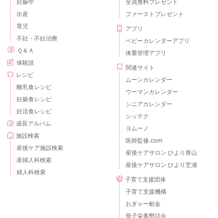
妊娠中
全員無料プレゼント
出産
ファーストプレゼント
育児
アプリ
不妊・不妊治療
ベビーカレンダーアプリ
Ｑ＆Ａ
体重管理アプリ
体験談
関連サイト
レシピ
ムーンカレンダー
離乳食レシピ
ウーマンカレンダー
妊娠食レシピ
シニアカレンダー
妊活食レシピ
シッテク
成長アルバム
ヨムーノ
施設検索
医師監修.com
産後ケア施設検索
産後ケアサロン ひより青山
産婦人科検索
産後ケアサロン ひより芝浦
婦人科検索
子育て支援団体
子育て支援機構
おぎゃー献金
母子栄養懇話会