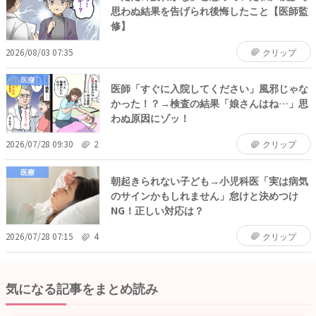
思わぬ結果を告げられ後悔したこと【医師監
修】
2026/08/03 07:35
クリップ
医療
医師「すぐに入院してください」風邪じゃな
かった！？→検査の結果「娘さんはね…」思
わぬ原因にゾッ！
2026/07/28 09:30
2
クリップ
医療
朝起きられない子ども→小児科医「実は病気
のサインかもしれません」怠けと決めつけ
NG！正しい対応は？
2026/07/28 07:15
4
クリップ
気になる記事をまとめ読み