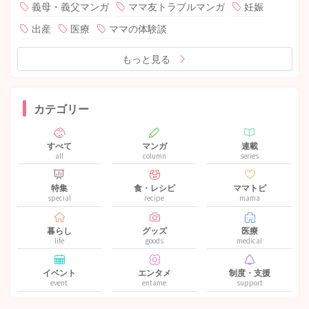
義母・義父マンガ
ママ友トラブルマンガ
妊娠
出産
医療
ママの体験談
もっと見る
カテゴリー
すべて
マンガ
連載
all
column
series
特集
食・レシピ
ママトピ
special
recipe
mama
暮らし
グッズ
医療
life
goods
medical
イベント
エンタメ
制度・支援
event
entame
support