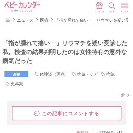
ニュース
医療
「指が腫れて痛い…」リウマチを疑い受
「指が腫れて痛い…」リウマチを疑い受診した
私。検査の結果判明したのは女性特有の意外な
病気だった
体験談（医療）
病気・ケガ
病院
医療
更年期
0
この記事にコメントする
新着順
共感が多い順