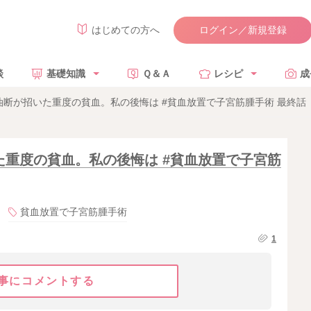
ログイン／新規登録
はじめての方へ
談
基礎知識
Ｑ＆Ａ
レシピ
成
断が招いた重度の貧血。私の後悔は #貧血放置で子宮筋腫手術 最終話
重度の貧血。私の後悔は #貧血放置で子宮筋
貧血放置で子宮筋腫手術
1
事にコメントする