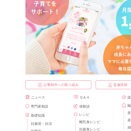
記事制作への取り組み
監修医師
ニュース
Ｑ＆Ａ
成
施
専門家相談
体験談
産
レシピ
基礎知識
産
離乳食レシピ
妊娠前・妊活
婦
妊娠食レシピ