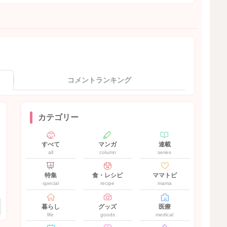
コメントランキング
カテゴリー
すべて
マンガ
連載
all
column
series
特集
食・レシピ
ママトピ
special
recipe
mama
暮らし
グッズ
医療
life
goods
medical