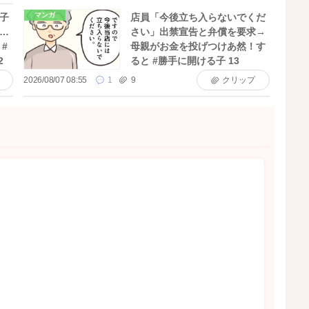
マンガ
子
店員「今後立ち入らないでくだ
…
さい」出禁宣告と弁償を要求→
#
母親がお金を投げつけあ然！す
2
ると #勝手に開ける子 13
2026/08/07 08:55
1
9
クリップ