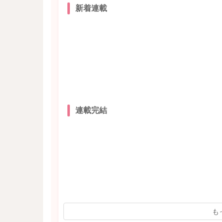
新着連載
連載完結
も