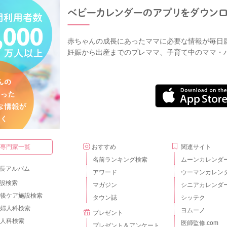
赤ちゃんの成長にあったママに必要な情報が毎日
妊娠から出産までのプレママ、子育て中のママ・
・専門家一覧
おすすめ
関連サイト
名前ランキング検索
ムーンカレンダ
長アルバム
アワード
ウーマンカレン
設検索
マガジン
シニアカレンダ
後ケア施設検索
タウン誌
シッテク
婦人科検索
ヨムーノ
プレゼント
人科検索
医師監修.com
プレゼント＆アンケート