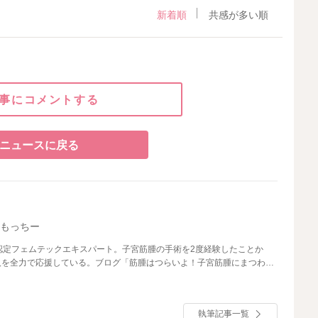
新着順
共感が多い順
事にコメントする
ニュースに戻る
島もっちー
認定フェムテックエキスパート。子宮筋腫の手術を2度経験したことか
人を全力で応援している。ブログ「筋腫はつらいよ！子宮筋腫にまつわる
執筆記事一覧