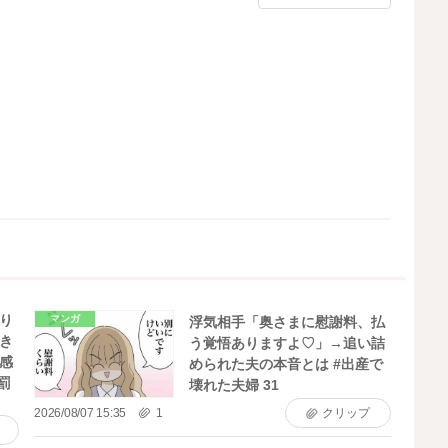
り
マンガ
浮気相手「奥さまに慰謝料、払
き
う覚悟ありますよ♡」→追い詰
感
められた夫の本音とは #出産で
罰
壊れた夫婦 31
2026/08/07 15:35
1
クリップ