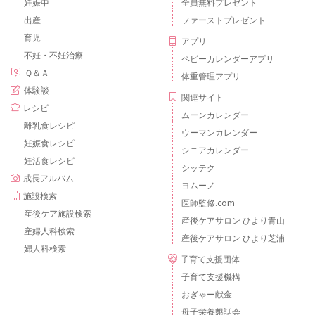
妊娠中
全員無料プレゼント
出産
ファーストプレゼント
育児
アプリ
不妊・不妊治療
ベビーカレンダーアプリ
Ｑ＆Ａ
体重管理アプリ
体験談
関連サイト
レシピ
ムーンカレンダー
離乳食レシピ
ウーマンカレンダー
妊娠食レシピ
シニアカレンダー
妊活食レシピ
シッテク
成長アルバム
ヨムーノ
施設検索
医師監修.com
産後ケア施設検索
産後ケアサロン ひより青山
産婦人科検索
産後ケアサロン ひより芝浦
婦人科検索
子育て支援団体
子育て支援機構
おぎゃー献金
母子栄養懇話会