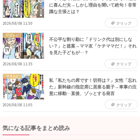
に喜んだ夫→しかし理由を聞いて絶句！非常
識な主張とは？
2026/08/08 11:50
クリップ
ママトピ
不公平な割り勘に「ドリンク代は別にしな
い？」と提案→ママ友「ケチママだ！」それ
を見た子どもが…？
2026/08/08 11:35
クリップ
ママトピ
私「私たちの席です！切符は？」女性「忘れ
た」新幹線の指定席に居座る親子→車掌の注
意に移動…直後、ゾッとする発言
2026/08/08 11:05
クリップ
気になる記事をまとめ読み