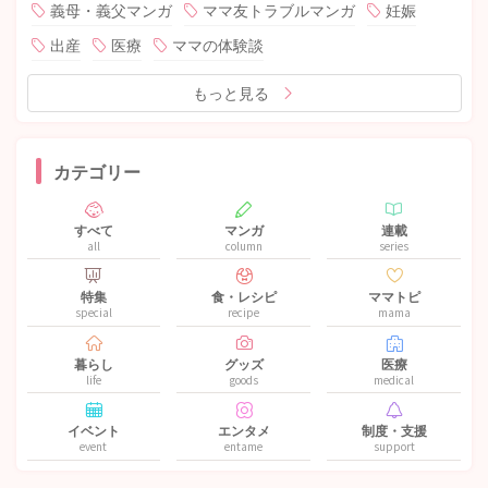
義母・義父マンガ
ママ友トラブルマンガ
妊娠
出産
医療
ママの体験談
もっと見る
カテゴリー
すべて
マンガ
連載
all
column
series
特集
食・レシピ
ママトピ
special
recipe
mama
暮らし
グッズ
医療
life
goods
medical
イベント
エンタメ
制度・支援
event
entame
support