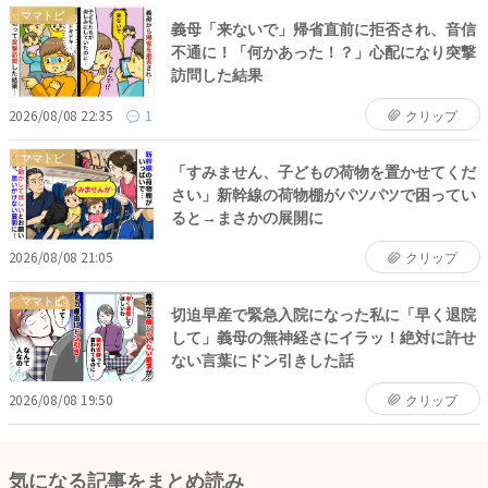
ママトピ
義母「来ないで」帰省直前に拒否され、音信
不通に！「何かあった！？」心配になり突撃
訪問した結果
2026/08/08 22:35
1
クリップ
ママトピ
「すみません、子どもの荷物を置かせてくだ
さい」新幹線の荷物棚がパツパツで困ってい
ると→まさかの展開に
2026/08/08 21:05
クリップ
ママトピ
切迫早産で緊急入院になった私に「早く退院
して」義母の無神経さにイラッ！絶対に許せ
ない言葉にドン引きした話
2026/08/08 19:50
クリップ
気になる記事をまとめ読み