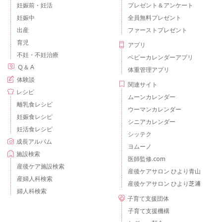
妊娠前・妊活
プレゼント＆アンケート
妊娠中
全員無料プレゼント
出産
ファーストプレゼント
育児
アプリ
不妊・不妊治療
ベビーカレンダーアプリ
Ｑ＆Ａ
体重管理アプリ
体験談
関連サイト
レシピ
ムーンカレンダー
離乳食レシピ
ウーマンカレンダー
妊娠食レシピ
シニアカレンダー
妊活食レシピ
シッテク
成長アルバム
ヨムーノ
施設検索
医師監修.com
産後ケア施設検索
産後ケアサロン ひより青山
産婦人科検索
産後ケアサロン ひより芝浦
婦人科検索
子育て支援団体
子育て支援機構