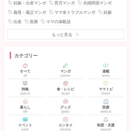
妊娠・出産マンガ
育児マンガ
夫婦関係マンガ
義母・義父マンガ
ママ友トラブルマンガ
妊娠
出産
医療
ママの体験談
もっと見る
カテゴリー
すべて
マンガ
連載
all
column
series
特集
食・レシピ
ママトピ
special
recipe
mama
暮らし
グッズ
医療
life
goods
medical
イベント
エンタメ
制度・支援
event
entame
support