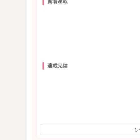
新着連載
連載完結
も