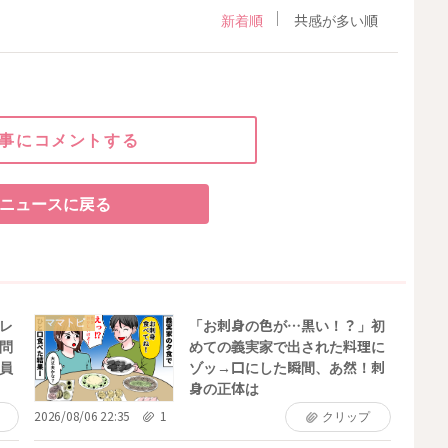
新着順
共感が多い順
事にコメントする
ニュースに戻る
ママトピ
レ
「お刺身の色が…黒い！？」初
問
めての義実家で出された料理に
員
ゾッ→口にした瞬間、あ然！刺
身の正体は
2026/08/06 22:35
1
クリップ