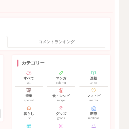
コメントランキング
カテゴリー
すべて
マンガ
連載
all
column
series
特集
食・レシピ
ママトピ
special
recipe
mama
暮らし
グッズ
医療
life
goods
medical