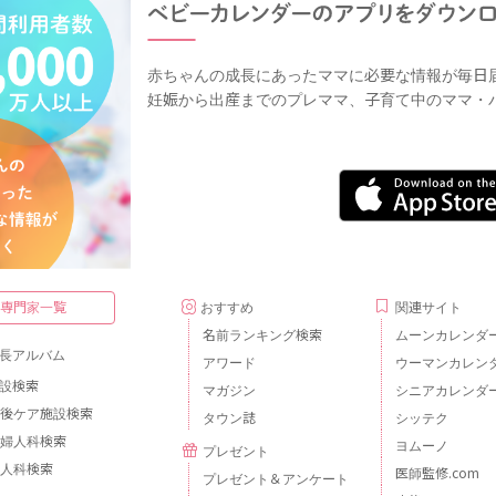
赤ちゃんの成長にあったママに必要な情報が毎日
妊娠から出産までのプレママ、子育て中のママ・
・専門家一覧
おすすめ
関連サイト
名前ランキング検索
ムーンカレンダ
長アルバム
アワード
ウーマンカレン
設検索
マガジン
シニアカレンダ
後ケア施設検索
タウン誌
シッテク
婦人科検索
ヨムーノ
プレゼント
人科検索
医師監修.com
プレゼント＆アンケート