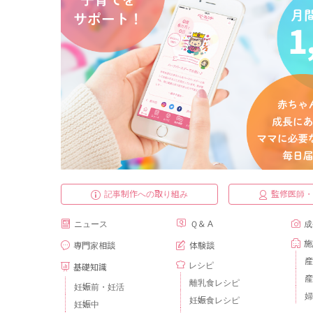
記事制作への取り組み
監修医師
ニュース
Ｑ＆Ａ
成
施
専門家相談
体験談
産
レシピ
基礎知識
産
離乳食レシピ
妊娠前・妊活
婦
妊娠食レシピ
妊娠中