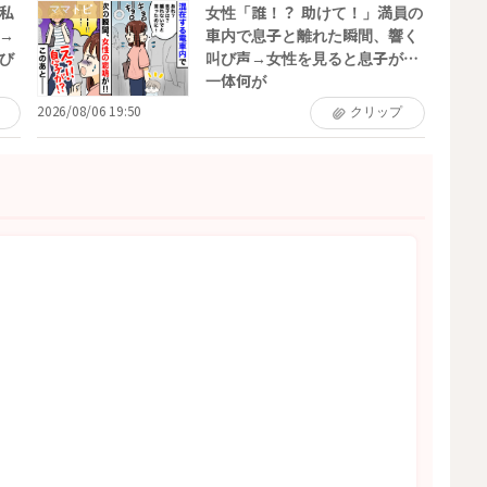
ママトピ
私
女性「誰！？ 助けて！」満員の
→
車内で息子と離れた瞬間、響く
び
叫び声→女性を見ると息子が…
一体何が
2026/08/06 19:50
クリップ