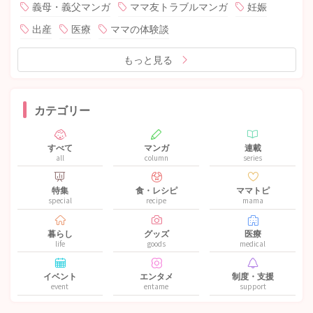
義母・義父マンガ
ママ友トラブルマンガ
妊娠
出産
医療
ママの体験談
もっと見る
カテゴリー
すべて
マンガ
連載
all
column
series
特集
食・レシピ
ママトピ
special
recipe
mama
暮らし
グッズ
医療
life
goods
medical
イベント
エンタメ
制度・支援
event
entame
support