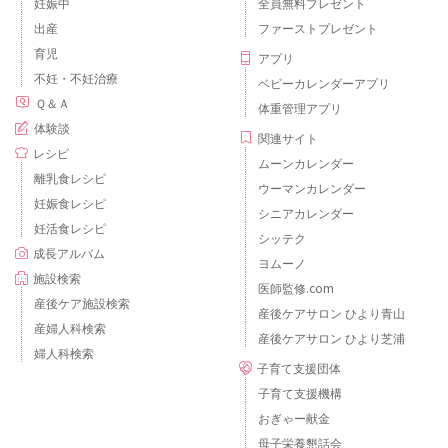
妊娠中
全員無料プレゼント
出産
ファーストプレゼント
育児
アプリ
不妊・不妊治療
ベビーカレンダーアプリ
Ｑ＆Ａ
体重管理アプリ
体験談
関連サイト
レシピ
ムーンカレンダー
離乳食レシピ
ウーマンカレンダー
妊娠食レシピ
シニアカレンダー
妊活食レシピ
シッテク
成長アルバム
ヨムーノ
施設検索
医師監修.com
産後ケア施設検索
産後ケアサロン ひより青山
産婦人科検索
産後ケアサロン ひより芝浦
婦人科検索
子育て支援団体
子育て支援機構
おぎゃー献金
母子栄養懇話会