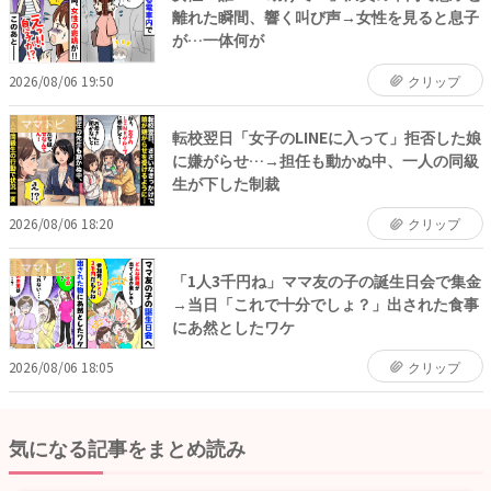
離れた瞬間、響く叫び声→女性を見ると息子
が…一体何が
2026/08/06 19:50
クリップ
ママトピ
転校翌日「女子のLINEに入って」拒否した娘
に嫌がらせ…→担任も動かぬ中、一人の同級
生が下した制裁
2026/08/06 18:20
クリップ
ママトピ
「1人3千円ね」ママ友の子の誕生日会で集金
→当日「これで十分でしょ？」出された食事
にあ然としたワケ
2026/08/06 18:05
クリップ
気になる記事をまとめ読み