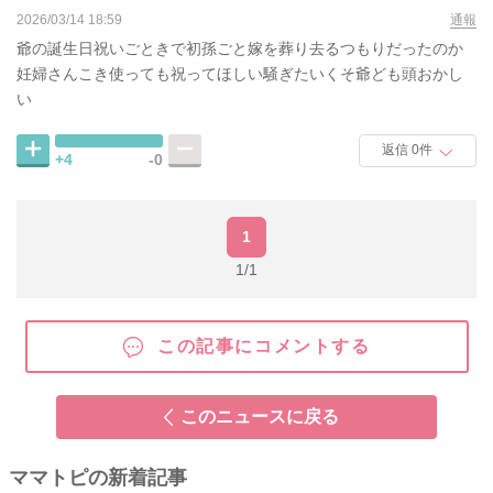
2026/03/14 18:59
通報
爺の誕生日祝いごときで初孫ごと嫁を葬り去るつもりだったのか
妊婦さんこき使っても祝ってほしい騒ぎたいくそ爺ども頭おかし
い
返信 0件
+4
-0
1
1/1
この記事にコメントする
このニュースに戻る
ママトピの新着記事