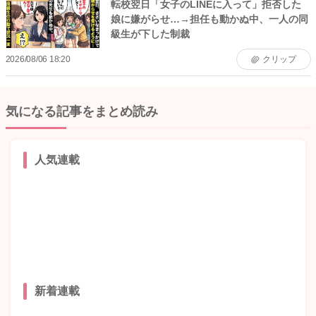
転校翌日「女子のLINEに入って」拒否した
娘に嫌がらせ…→担任も動かぬ中、一人の同
級生が下した制裁
2026/08/06 18:20
クリップ
気になる記事をまとめ読み
人気連載
新着連載