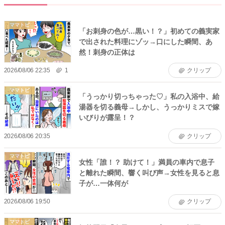
ママトピ
「お刺身の色が…黒い！？」初めての義実家
で出された料理にゾッ→口にした瞬間、あ
然！刺身の正体は
2026/08/06 22:35
1
クリップ
ママトピ
「うっかり切っちゃった♡」私の入浴中、給
湯器を切る義母→しかし、うっかりミスで嫁
いびりが露呈！？
2026/08/06 20:35
クリップ
ママトピ
女性「誰！？ 助けて！」満員の車内で息子
と離れた瞬間、響く叫び声→女性を見ると息
子が…一体何が
2026/08/06 19:50
クリップ
ママトピ