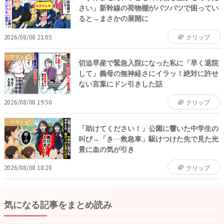
さい」新幹線の荷物棚がパツパツで困ってい
ると→まさかの展開に
2026/08/08 21:05
クリップ
ママトピ
切迫早産で緊急入院になった私に「早く退院
して」義母の無神経さにイラッ！絶対に許せ
ない言葉にドン引きした話
2026/08/08 19:50
クリップ
ママトピ
「助けてください！」公園に響いた中学生の
叫び→「き…救急車」駆けつけた先で見た光
景に血の気が引き
2026/08/08 18:20
クリップ
気になる記事をまとめ読み