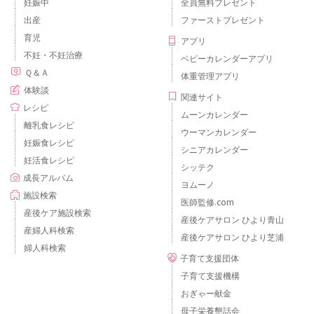
妊娠中
全員無料プレゼント
出産
ファーストプレゼント
育児
アプリ
不妊・不妊治療
ベビーカレンダーアプリ
Ｑ＆Ａ
体重管理アプリ
体験談
関連サイト
レシピ
ムーンカレンダー
離乳食レシピ
ウーマンカレンダー
妊娠食レシピ
シニアカレンダー
妊活食レシピ
シッテク
成長アルバム
ヨムーノ
施設検索
医師監修.com
産後ケア施設検索
産後ケアサロン ひより青山
産婦人科検索
産後ケアサロン ひより芝浦
婦人科検索
子育て支援団体
子育て支援機構
おぎゃー献金
母子栄養懇話会