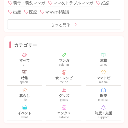
義母・義父マンガ
ママ友トラブルマンガ
妊娠
出産
医療
ママの体験談
もっと見る
カテゴリー
すべて
マンガ
連載
all
column
series
特集
食・レシピ
ママトピ
special
recipe
mama
暮らし
グッズ
医療
life
goods
medical
イベント
エンタメ
制度・支援
event
entame
support