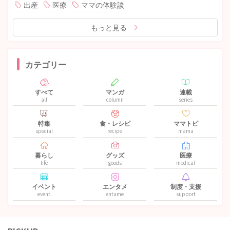
出産
医療
ママの体験談
もっと見る
カテゴリー
すべて
マンガ
連載
all
column
series
特集
食・レシピ
ママトピ
special
recipe
mama
暮らし
グッズ
医療
life
goods
medical
イベント
エンタメ
制度・支援
event
entame
support