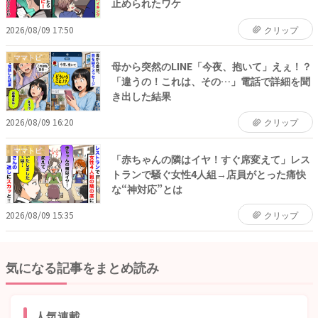
止められたワケ
2026/08/09 17:50
クリップ
ママトピ
母から突然のLINE「今夜、抱いて」えぇ！？
「違うの！これは、その…」電話で詳細を聞
き出した結果
2026/08/09 16:20
クリップ
ママトピ
「赤ちゃんの隣はイヤ！すぐ席変えて」レス
トランで騒ぐ女性4人組→店員がとった痛快
な“神対応”とは
2026/08/09 15:35
クリップ
気になる記事をまとめ読み
人気連載