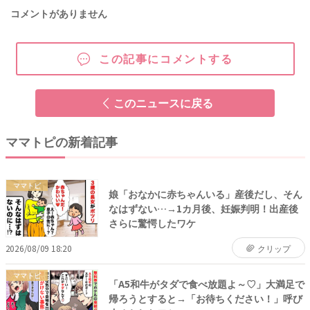
コメントがありません
この記事にコメントする
このニュースに戻る
ママトピの新着記事
ママトピ
娘「おなかに赤ちゃんいる」産後だし、そん
なはずない…→1カ月後、妊娠判明！出産後
さらに驚愕したワケ
2026/08/09 18:20
クリップ
ママトピ
「A5和牛がタダで食べ放題よ～♡」大満足で
帰ろうとすると→「お待ちください！」呼び