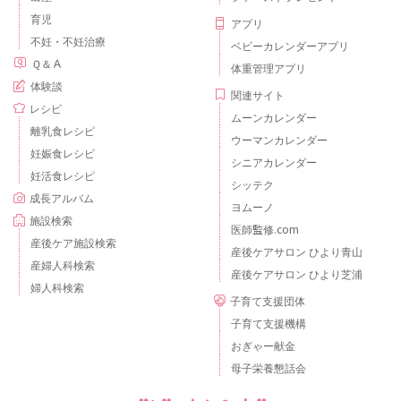
育児
アプリ
不妊・不妊治療
ベビーカレンダーアプリ
Ｑ＆Ａ
体重管理アプリ
体験談
関連サイト
レシピ
ムーンカレンダー
離乳食レシピ
ウーマンカレンダー
妊娠食レシピ
シニアカレンダー
妊活食レシピ
シッテク
成長アルバム
ヨムーノ
施設検索
医師監修.com
産後ケア施設検索
産後ケアサロン ひより青山
産婦人科検索
産後ケアサロン ひより芝浦
婦人科検索
子育て支援団体
子育て支援機構
おぎゃー献金
母子栄養懇話会