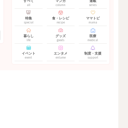
すべて
マンガ
連載
all
column
series
特集
食・レシピ
ママトピ
special
recipe
mama
暮らし
グッズ
医療
life
goods
medical
イベント
エンタメ
制度・支援
event
entame
support