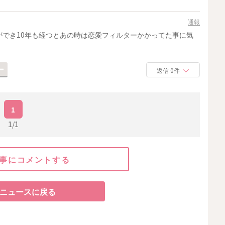
通報
でき10年も経つとあの時は恋愛フィルターかかってた事に気
返信 0件
1
1/1
事にコメントする
ニュースに戻る