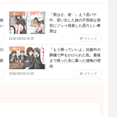
暮らし
「実はさ、彼…」え？恋バナ
彼
中、笑い出した妹の不気味な発
い
言にゾッ⇒発覚した恐ろしい事
実は
2026/08/06 16:35
クリップ
暮らし
の
「もう帰っていいよ」妊娠中の
葬儀で声をかけられた私。最後
医
まで残った末に募った後悔の理
由
2026/08/06 15:05
クリップ