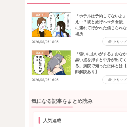
暮らし
「ホテルは予約してないよ」
え…？彼と旅行へ⇒夕食後、
に連れて行かれた信じられな
場所
2026/08/06 18:35
クリップ
暮らし
「強いにおいがする」おなか
黒い点を押すと中身が出てく
る。病院で知った正体とは【
師解説あり】
2026/08/06 16:05
クリップ
気になる記事をまとめ読み
人気連載