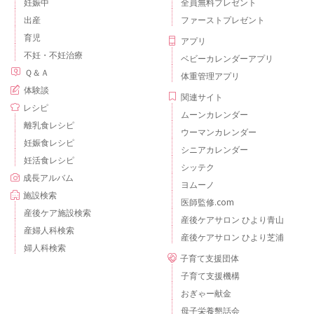
妊娠中
全員無料プレゼント
出産
ファーストプレゼント
育児
アプリ
不妊・不妊治療
ベビーカレンダーアプリ
Ｑ＆Ａ
体重管理アプリ
体験談
関連サイト
レシピ
ムーンカレンダー
離乳食レシピ
ウーマンカレンダー
妊娠食レシピ
シニアカレンダー
妊活食レシピ
シッテク
成長アルバム
ヨムーノ
施設検索
医師監修.com
産後ケア施設検索
産後ケアサロン ひより青山
産婦人科検索
産後ケアサロン ひより芝浦
婦人科検索
子育て支援団体
子育て支援機構
おぎゃー献金
母子栄養懇話会