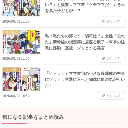
い？」と提案→ママ友「ケチママだ！」それ
を見た子どもが…？
2026/08/08 11:35
クリップ
ママトピ
私「私たちの席です！切符は？」女性「忘れ
た」新幹線の指定席に居座る親子→車掌の注
意に移動…直後、ゾッとする発言
2026/08/08 11:05
クリップ
ママトピ
「ヒィッ！」ママ友宅の小さな冷凍庫の中身
にゾッ！→容器に入った物体に血の気が引い
た！
2026/08/08 10:50
クリップ
気になる記事をまとめ読み