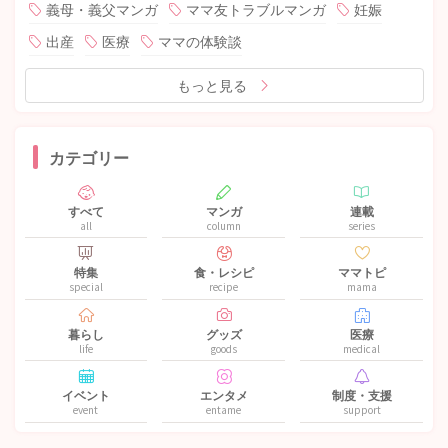
義母・義父マンガ
ママ友トラブルマンガ
妊娠
出産
医療
ママの体験談
もっと見る
カテゴリー
すべて
マンガ
連載
all
column
series
特集
食・レシピ
ママトピ
special
recipe
mama
暮らし
グッズ
医療
life
goods
medical
イベント
エンタメ
制度・支援
event
entame
support