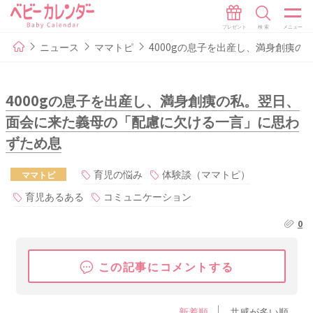
ニュース
ママトピ
4000gの息子を出産し、満身創痍
4000gの息子を出産し、満身創痍の私。翌日、
面会に来た義母の「配慮に欠ける一言」に思わ
ずため息
育児の悩み
体験談（ママトピ）
ママトピ
育児あるある
コミュニケーション
0
この記事にコメントする
新着順
共感が多い順