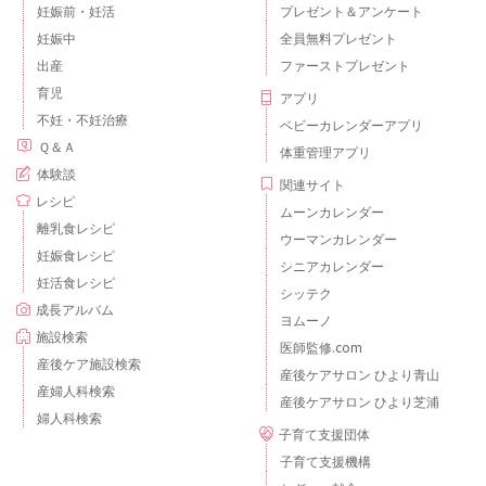
妊娠前・妊活
プレゼント＆アンケート
妊娠中
全員無料プレゼント
出産
ファーストプレゼント
育児
アプリ
不妊・不妊治療
ベビーカレンダーアプリ
Ｑ＆Ａ
体重管理アプリ
体験談
関連サイト
レシピ
ムーンカレンダー
離乳食レシピ
ウーマンカレンダー
妊娠食レシピ
シニアカレンダー
妊活食レシピ
シッテク
成長アルバム
ヨムーノ
施設検索
医師監修.com
産後ケア施設検索
産後ケアサロン ひより青山
産婦人科検索
産後ケアサロン ひより芝浦
婦人科検索
子育て支援団体
子育て支援機構