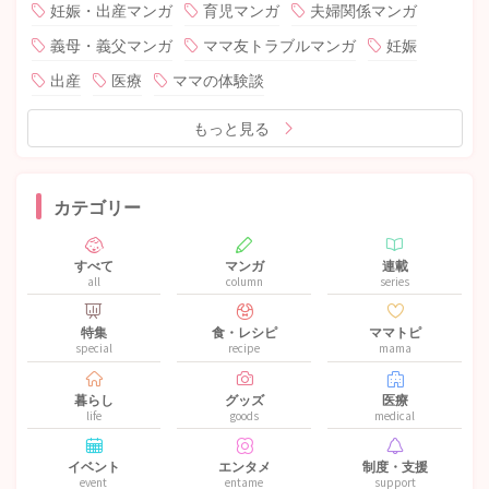
妊娠・出産マンガ
育児マンガ
夫婦関係マンガ
義母・義父マンガ
ママ友トラブルマンガ
妊娠
出産
医療
ママの体験談
もっと見る
カテゴリー
すべて
マンガ
連載
all
column
series
特集
食・レシピ
ママトピ
special
recipe
mama
暮らし
グッズ
医療
life
goods
medical
イベント
エンタメ
制度・支援
event
entame
support