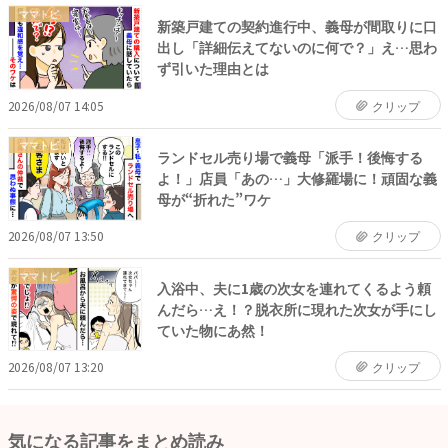
ママトピ
新築戸建ての契約進行中、義母が間取りに口
出し「詳細伝えてないのに何で？」え…思わ
ず引いた理由とは
2026/08/07 14:05
クリップ
ママトピ
ランドセル売り場で義母「派手！後悔する
よ！」店員「あの…」大修羅場に！頑固な義
母が“折れた”ワケ
2026/08/07 13:50
クリップ
ママトピ
入浴中、夫に1歳の次女を連れてくるよう頼
んだら…え！？脱衣所に現れた次女が手にし
ていた物にあ然！
2026/08/07 13:20
クリップ
気になる記事をまとめ読み