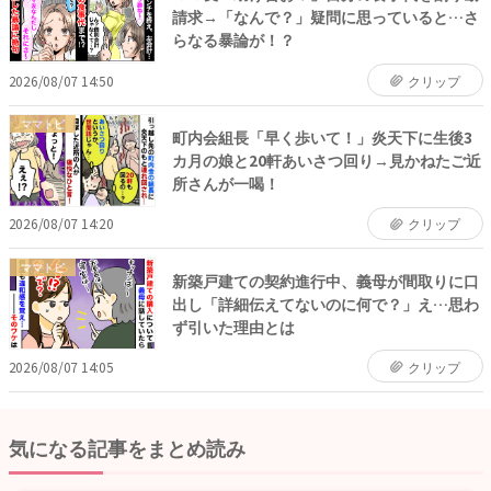
請求→「なんで？」疑問に思っていると…さ
らなる暴論が！？
2026/08/07 14:50
クリップ
ママトピ
町内会組長「早く歩いて！」炎天下に生後3
カ月の娘と20軒あいさつ回り→見かねたご近
所さんが一喝！
2026/08/07 14:20
クリップ
ママトピ
新築戸建ての契約進行中、義母が間取りに口
出し「詳細伝えてないのに何で？」え…思わ
ず引いた理由とは
2026/08/07 14:05
クリップ
気になる記事をまとめ読み