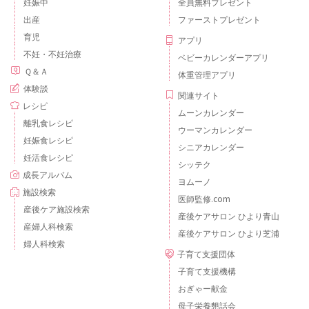
妊娠中
全員無料プレゼント
出産
ファーストプレゼント
育児
アプリ
不妊・不妊治療
ベビーカレンダーアプリ
Ｑ＆Ａ
体重管理アプリ
体験談
関連サイト
レシピ
ムーンカレンダー
離乳食レシピ
ウーマンカレンダー
妊娠食レシピ
シニアカレンダー
妊活食レシピ
シッテク
成長アルバム
ヨムーノ
施設検索
医師監修.com
産後ケア施設検索
産後ケアサロン ひより青山
産婦人科検索
産後ケアサロン ひより芝浦
婦人科検索
子育て支援団体
子育て支援機構
おぎゃー献金
母子栄養懇話会