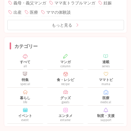
義母・義父マンガ
ママ友トラブルマンガ
妊娠
出産
医療
ママの体験談
もっと見る
カテゴリー
すべて
マンガ
連載
all
column
series
特集
食・レシピ
ママトピ
special
recipe
mama
暮らし
グッズ
医療
life
goods
medical
イベント
エンタメ
制度・支援
event
entame
support