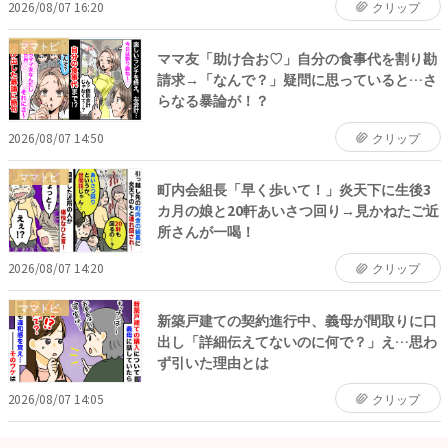
2026/08/07 16:20
クリップ
ママトピ
ママ友「助け合お♡」自分の食事代を割り勘
請求→「なんで？」疑問に思っていると…さ
らなる暴論が！？
2026/08/07 14:50
クリップ
ママトピ
町内会組長「早く歩いて！」炎天下に生後3
カ月の娘と20軒あいさつ回り→見かねたご近
所さんが一喝！
2026/08/07 14:20
クリップ
ママトピ
新築戸建ての契約進行中、義母が間取りに口
出し「詳細伝えてないのに何で？」え…思わ
ず引いた理由とは
2026/08/07 14:05
クリップ