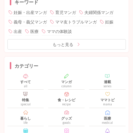
キーワード
妊娠・出産マンガ
育児マンガ
夫婦関係マンガ
義母・義父マンガ
ママ友トラブルマンガ
妊娠
出産
医療
ママの体験談
もっと見る
カテゴリー
すべて
マンガ
連載
all
column
series
特集
食・レシピ
ママトピ
special
recipe
mama
暮らし
グッズ
医療
life
goods
medical