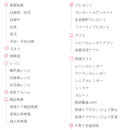
基礎知識
プレゼント
妊娠前・妊活
プレゼント＆アンケート
妊娠中
全員無料プレゼント
出産
ファーストプレゼント
育児
アプリ
不妊・不妊治療
ベビーカレンダーアプリ
Ｑ＆Ａ
体重管理アプリ
体験談
関連サイト
レシピ
ムーンカレンダー
離乳食レシピ
ウーマンカレンダー
妊娠食レシピ
シニアカレンダー
妊活食レシピ
シッテク
成長アルバム
ヨムーノ
施設検索
医師監修.com
産後ケア施設検索
産後ケアサロン ひより青山
産婦人科検索
産後ケアサロン ひより芝浦
婦人科検索
子育て支援団体