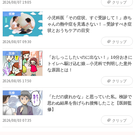
2026/08/07 19:05
クリップ
医療
小児科医「その症状、すぐ受診して！」赤ち
ゃんの熱中症を見逃さない！→受診すべき症
状とおうちケアの目安
2026/08/07 09:30
クリップ
医療
「おしっこしたいのに出ない！」10分おきに
トイレへ駆け込む娘→小児科で判明した意外
な原因とは！
2026/08/05 17:50
クリップ
医療
「ただの疲れかな」と思っていた私。検診で
思わぬ結果を告げられ後悔したこと【医師監
修】
2026/08/03 07:35
クリップ