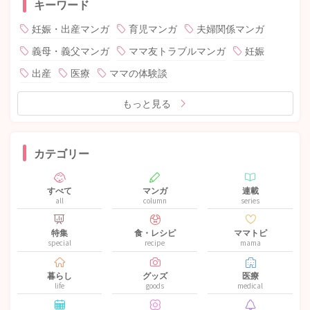
キーワード
妊娠・出産マンガ
育児マンガ
夫婦関係マンガ
義母・義父マンガ
ママ友トラブルマンガ
妊娠
出産
医療
ママの体験談
もっと見る
カテゴリー
すべて
マンガ
連載
all
column
series
特集
食・レシピ
ママトピ
special
recipe
mama
暮らし
グッズ
医療
life
goods
medical