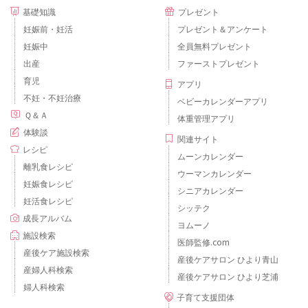
基礎知識
プレゼント
妊娠前・妊活
プレゼント＆アンケート
妊娠中
全員無料プレゼント
出産
ファーストプレゼント
育児
アプリ
不妊・不妊治療
ベビーカレンダーアプリ
Ｑ＆Ａ
体重管理アプリ
体験談
関連サイト
レシピ
ムーンカレンダー
離乳食レシピ
ウーマンカレンダー
妊娠食レシピ
シニアカレンダー
妊活食レシピ
シッテク
成長アルバム
ヨムーノ
施設検索
医師監修.com
産後ケア施設検索
産後ケアサロン ひより青山
産婦人科検索
産後ケアサロン ひより芝浦
婦人科検索
子育て支援団体