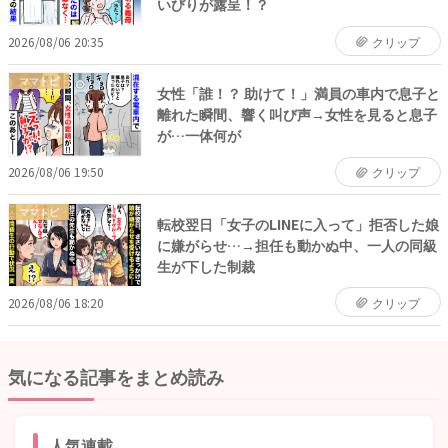
いびりが露呈！？
2026/08/06 20:35
クリップ
ママトピ
女性「誰！？ 助けて！」満員の車内で息子と
離れた瞬間、響く叫び声→女性を見ると息子
が…一体何が
2026/08/06 19:50
クリップ
ママトピ
転校翌日「女子のLINEに入って」拒否した娘
に嫌がらせ…→担任も動かぬ中、一人の同級
生が下した制裁
2026/08/06 18:20
クリップ
気になる記事をまとめ読み
人気連載