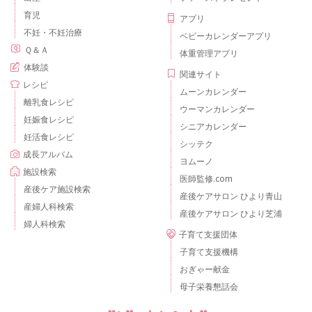
育児
アプリ
不妊・不妊治療
ベビーカレンダーアプリ
Ｑ＆Ａ
体重管理アプリ
体験談
関連サイト
レシピ
ムーンカレンダー
離乳食レシピ
ウーマンカレンダー
妊娠食レシピ
シニアカレンダー
妊活食レシピ
シッテク
成長アルバム
ヨムーノ
施設検索
医師監修.com
産後ケア施設検索
産後ケアサロン ひより青山
産婦人科検索
産後ケアサロン ひより芝浦
婦人科検索
子育て支援団体
子育て支援機構
おぎゃー献金
母子栄養懇話会