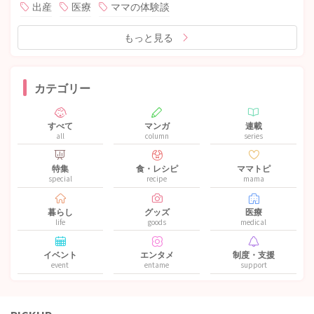
出産
医療
ママの体験談
もっと見る
カテゴリー
すべて
マンガ
連載
all
column
series
特集
食・レシピ
ママトピ
special
recipe
mama
暮らし
グッズ
医療
life
goods
medical
イベント
エンタメ
制度・支援
event
entame
support