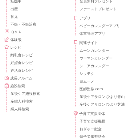
妊娠中
全員無料プレゼント
出産
ファーストプレゼント
育児
アプリ
不妊・不妊治療
ベビーカレンダーアプリ
Ｑ＆Ａ
体重管理アプリ
体験談
関連サイト
レシピ
ムーンカレンダー
離乳食レシピ
ウーマンカレンダー
妊娠食レシピ
シニアカレンダー
妊活食レシピ
シッテク
成長アルバム
ヨムーノ
施設検索
医師監修.com
産後ケア施設検索
産後ケアサロン ひより青山
産婦人科検索
産後ケアサロン ひより芝浦
婦人科検索
子育て支援団体
子育て支援機構
おぎゃー献金
母子栄養懇話会