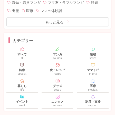
義母・義父マンガ
ママ友トラブルマンガ
妊娠
出産
医療
ママの体験談
もっと見る
カテゴリー
すべて
マンガ
連載
all
column
series
特集
食・レシピ
ママトピ
special
recipe
mama
暮らし
グッズ
医療
life
goods
medical
イベント
エンタメ
制度・支援
event
entame
support