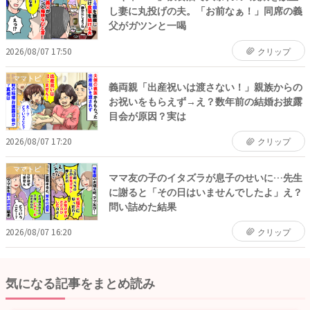
し妻に丸投げの夫。「お前なぁ！」同席の義
父がガツンと一喝
2026/08/07 17:50
クリップ
ママトピ
義両親「出産祝いは渡さない！」親族からの
お祝いをもらえず→え？数年前の結婚お披露
目会が原因？実は
2026/08/07 17:20
クリップ
ママトピ
ママ友の子のイタズラが息子のせいに…先生
に謝ると「その日はいませんでしたよ」え？
問い詰めた結果
2026/08/07 16:20
クリップ
気になる記事をまとめ読み