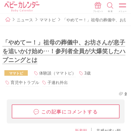
ニュース
ママトピ
「やめてー！」祖母の葬儀中、お坊
「やめてー！」祖母の葬儀中、お坊さんが息子
を追いかけ始め…！参列者全員が大爆笑したハ
プニングとは
体験談（ママトピ）
3歳
ママトピ
育児中トラブル
子連れ外出
0
この記事にコメントする
新着順
共感が多い順