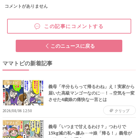
コメントがありません
この記事にコメントする
このニュースに戻る
ママトピの新着記事
ママトピ
義母「半分もらって帰るわね」え！実家から
届いた高級マンゴーなのに…！→空気を一変
させた4歳娘の痛快な一言とは
2026/08/06 12:50
クリップ
ママトピ
義母「いつまで甘えるわけ？」つわりで
15kg減の私へ嫌み…⇒娘「帰る！」義母が