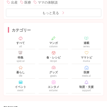
出産
医療
ママの体験談
もっと見る
カテゴリー
すべて
マンガ
連載
all
column
series
特集
食・レシピ
ママトピ
special
recipe
mama
暮らし
グッズ
医療
life
goods
medical
イベント
エンタメ
制度・支援
event
entame
support