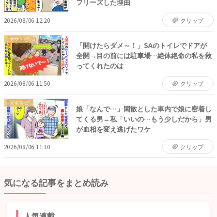
フリーズした理由
2026/08/06 12:20
クリップ
ママトピ
「開けたらダメ～！」SAのトイレでドアが
全開→目の前には駐車場…絶体絶命の私を救
ってくれたのは
2026/08/06 11:50
クリップ
ママトピ
娘「なんで…」閑散とした車内で娘に密着し
てくる男→私「いいの…もう少しだから」男
が血相を変え逃げたワケ
2026/08/06 11:10
クリップ
気になる記事をまとめ読み
人気連載