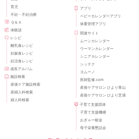
育児
アプリ
不妊・不妊治療
ベビーカレンダーアプリ
Ｑ＆Ａ
体重管理アプリ
体験談
関連サイト
レシピ
ムーンカレンダー
離乳食レシピ
ウーマンカレンダー
妊娠食レシピ
シニアカレンダー
妊活食レシピ
シッテク
成長アルバム
ヨムーノ
施設検索
医師監修.com
産後ケア施設検索
産後ケアサロン ひより青山
産婦人科検索
産後ケアサロン ひより芝浦
婦人科検索
子育て支援団体
子育て支援機構
おぎゃー献金
母子栄養懇話会