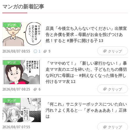
マンガの新着記事
マンガ
店員「今後立ち入らないでください」出禁宣
告と弁償を要求→母親がお金を投げつけあ
然！すると #勝手に開ける子 13
2026/08/07 08:55
1
9
クリップ
「ママやめて！」「新しい家行かない！」暴
マンガ
走ママ友のエゴを砕いた、子どもたちの痛切
な叫びに母親は… #飼えなくなった猫を押し
付けるママ友 12
2026/08/07 08:25
6
クリップ
マンガ
「何これ」サニタリーボックスについた白い
汚れ？よく見ると…「ぎゃあぁああ！」正体
は
2026/08/07 07:55
クリップ