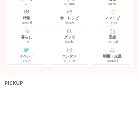
all
column
series
特集
食・レシピ
ママトピ
special
recipe
mama
暮らし
グッズ
医療
life
goods
medical
イベント
エンタメ
制度・支援
event
entame
support
PICKUP