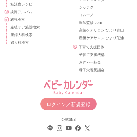
妊活食レシピ
シッテク
成長アルバム
ヨムーノ
施設検索
医師監修.com
産後ケア施設検索
産後ケアサロン ひより青山
産婦人科検索
産後ケアサロン ひより芝浦
婦人科検索
子育て支援団体
子育て支援機構
おぎゃー献金
母子栄養懇話会
ログイン／新規登録
公式SNS