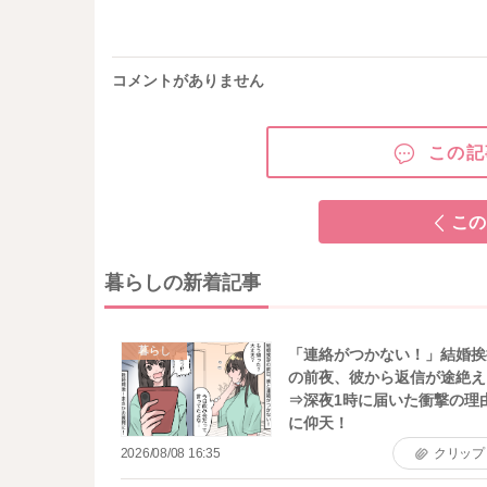
コメントがありません
この記
この
暮らしの新着記事
暮らし
「連絡がつかない！」結婚挨
の前夜、彼から返信が途絶え
⇒深夜1時に届いた衝撃の理
に仰天！
2026/08/08 16:35
クリップ