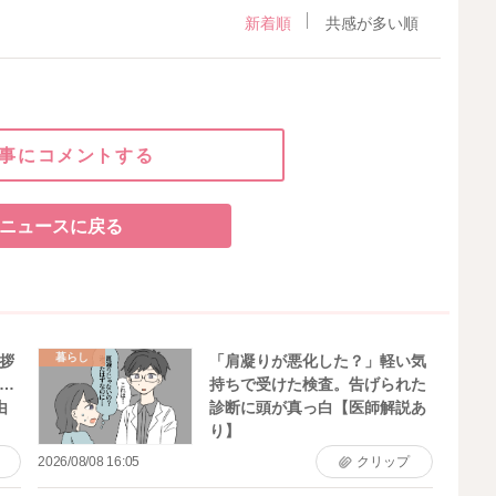
新着順
共感が多い順
事にコメントする
ニュースに戻る
暮らし
拶
「肩凝りが悪化した？」軽い気
…
持ちで受けた検査。告げられた
由
診断に頭が真っ白【医師解説あ
り】
2026/08/08 16:05
クリップ