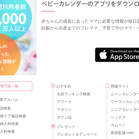
赤ちゃんの成長にあったママに必要な情報が毎日
妊娠から出産までのプレママ、子育て中のママ・
・専門家一覧
おすすめ
関連サイト
名前ランキング検索
ムーンカレンダ
長アルバム
アワード
ウーマンカレン
設検索
マガジン
シニアカレンダ
後ケア施設検索
タウン誌
シッテク
婦人科検索
ヨムーノ
プレゼント
人科検索
医師監修.com
プレゼント＆アンケート