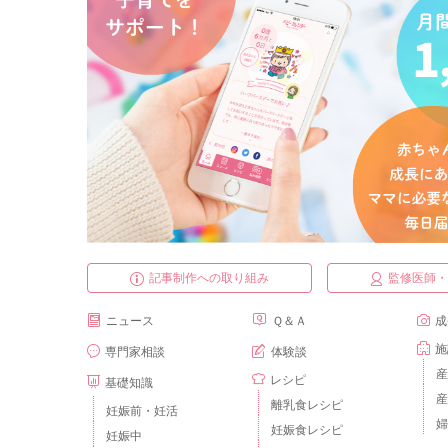
記事制作への取り組み
監修医師
ニュース
Ｑ＆Ａ
成
施
専門家相談
体験談
産
レシピ
基礎知識
産
離乳食レシピ
妊娠前・妊活
婦
妊娠食レシピ
妊娠中