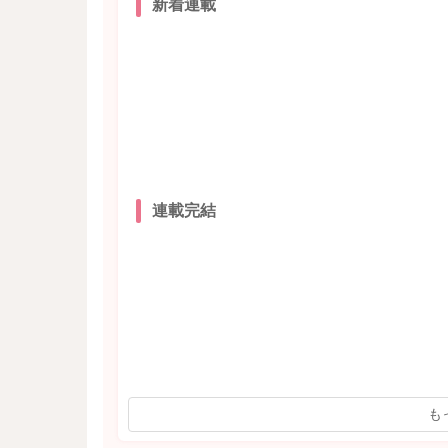
新着連載
連載完結
も