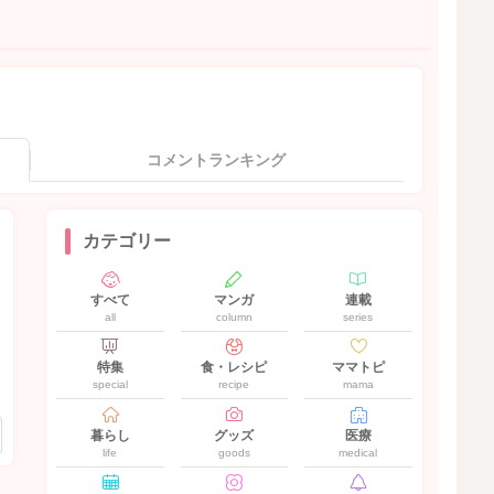
コメントランキング
カテゴリー
すべて
マンガ
連載
all
column
series
特集
食・レシピ
ママトピ
special
recipe
mama
暮らし
グッズ
医療
life
goods
medical