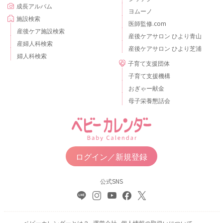
成長アルバム
ヨムーノ
施設検索
医師監修.com
産後ケア施設検索
産後ケアサロン ひより青山
産婦人科検索
産後ケアサロン ひより芝浦
婦人科検索
子育て支援団体
子育て支援機構
おぎゃー献金
母子栄養懇話会
ログイン／新規登録
公式SNS
ベビーカレンダーとは？
運営会社
個人情報の取扱いについて