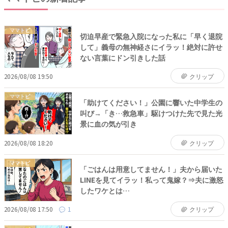
ママトピ
切迫早産で緊急入院になった私に「早く退院
して」義母の無神経さにイラッ！絶対に許せ
ない言葉にドン引きした話
2026/08/08 19:50
クリップ
ママトピ
「助けてください！」公園に響いた中学生の
叫び→「き…救急車」駆けつけた先で見た光
景に血の気が引き
2026/08/08 18:20
クリップ
ママトピ
「ごはんは用意してません！」夫から届いた
LINEを見てイラッ！私って鬼嫁？⇒夫に激怒
したワケとは…
2026/08/08 17:50
1
クリップ