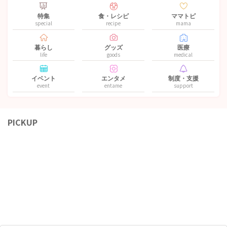
特集
食・レシピ
ママトピ
special
recipe
mama
暮らし
グッズ
医療
life
goods
medical
イベント
エンタメ
制度・支援
event
entame
support
PICKUP