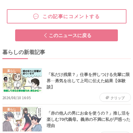
この記事にコメントする
このニュースに戻る
暮らしの新着記事
暮らし
「私だけ残業？」仕事を押しつける先輩に限
界…勇気を出して上司に伝えた結果【体験
談】
2026/08/10 16:05
クリップ
暮らし
「赤の他人の男にお金を使うの？」推し活を
楽しむ70代義母。義弟の不満に私が戸惑った
理由