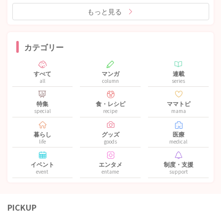
もっと見る
カテゴリー
すべて
マンガ
連載
all
column
series
特集
食・レシピ
ママトピ
special
recipe
mama
暮らし
グッズ
医療
life
goods
medical
イベント
エンタメ
制度・支援
event
entame
support
PICKUP