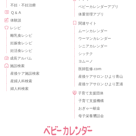
不妊・不妊治療
ベビーカレンダーアプリ
Ｑ＆Ａ
体重管理アプリ
体験談
関連サイト
レシピ
ムーンカレンダー
離乳食レシピ
ウーマンカレンダー
妊娠食レシピ
シニアカレンダー
妊活食レシピ
シッテク
成長アルバム
ヨムーノ
施設検索
医師監修.com
産後ケア施設検索
産後ケアサロン ひより青山
産婦人科検索
産後ケアサロン ひより芝浦
婦人科検索
子育て支援団体
子育て支援機構
おぎゃー献金
母子栄養懇話会